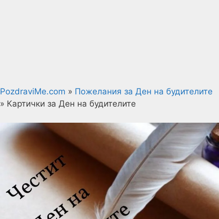
PozdraviMe.com
»
Пожелания за Ден на будителите
»
Картички за Ден на будителите