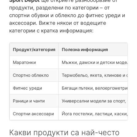
Sport Depot
ще откриете разнообразие от
продукти, разделени по категории – от
спортни обувки и облекло до фитнес уреди и
аксесоари. Вижте някои от водещите
категории с кратка информация:
Продукт/категория
Полезна информация
Маратонки
Мъжки, дамски и детски модели с н
Спортно облекло
Термобельо, якета, клинове и спор
Фитнес уреди
Бягащи пътеки, велоергометри, ле
Раници и чанти
Универсални модели за спорт, учил
Спортни аксесоари
Йога постелки, ластици, каски, очи
Какви продукти са най-често