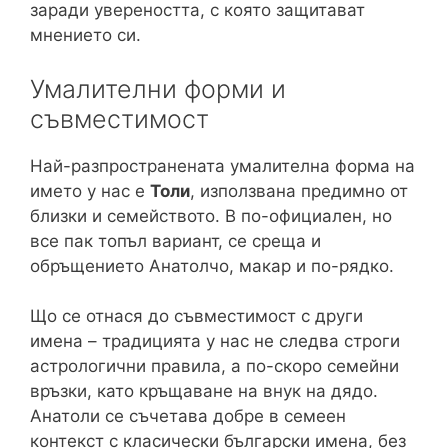
заради увереността, с която защитават
мнението си.
Умалителни форми и
съвместимост
Най-разпространената умалителна форма на
името у нас е
Толи
, използвана предимно от
близки и семейството. В по-официален, но
все пак топъл вариант, се среща и
обръщението Анатолчо, макар и по-рядко.
Що се отнася до съвместимост с други
имена – традицията у нас не следва строги
астрологични правила, а по-скоро семейни
връзки, като кръщаване на внук на дядо.
Анатоли се съчетава добре в семеен
контекст с класически български имена, без