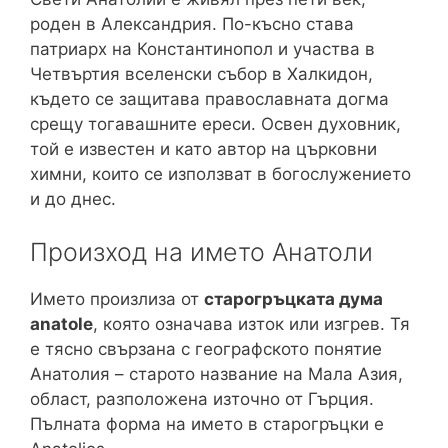
роден в Александрия. По-късно става
патриарх на Константинопол и участва в
Четвъртия вселенски събор в Халкидон,
където се защитава православната догма
срещу тогавашните ереси. Освен духовник,
той е известен и като автор на църковни
химни, които се използват в богослужението
и до днес.
Произход на името Анатоли
Името произлиза от
старогръцката дума
anatole
, която означава изток или изгрев. Тя
е тясно свързана с географското понятие
Анатолия – старото название на Мала Азия,
област, разположена източно от Гърция.
Пълната форма на името в старогръцки е