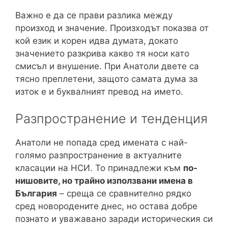
Важно е да се прави разлика между
произход и значение. Произходът показва от
кой език и корен идва думата, докато
значението разкрива какво тя носи като
смисъл и внушение. При Анатоли двете са
тясно преплетени, защото самата дума за
изток е и буквалният превод на името.
Разпространение и тенденция
Анатоли не попада сред имената с най-
голямо разпространение в актуалните
класации на НСИ. То принадлежи към
по-
нишовите, но трайно използвани имена в
България
– среща се сравнително рядко
сред новородените днес, но остава добре
познато и уважавано заради историческия си