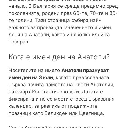
начало. В България се среща предимно сред
поколенията, родени през 60-те, 70-те и 80-
те години. Тази страница събира най-
важното за произхода, значението и имен
деня на Анатоли, както и няколко идеи за
поздрав.
Кога е имен ден на Анатоли?
Носителите на името
Анатоли празнуват
имен ден на 3 юли
, когато православната
църква почита паметта на Свети Анатолий,
патриарх Константинополски. Датата е
фиксирана и не се мести според църковния
календар, за разлика от подвижните
празници като Великден или Цветница.
Свети Анатолий е живял през пети век,