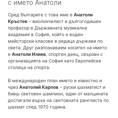
с името Анатоли
Сред българите с това име е
Анатоли
Кръстев
– виолончелист и дългогодишен
професор в Държавната музикална
академия в София, който е воден
майсторски класове в редица държави по
света. Друг разпознаваем носител на името
е
Анатоли Илиев
, спортен деец, свързан с
организацията на София като Европейска
столица на спорта.
В международен план името е известно и
чрез
Анатолий Карпов
– руски шахматист и
бивш световен шампион, един от малцината
достигали върха на световната ранглиста по
шахмат след 1970 година.