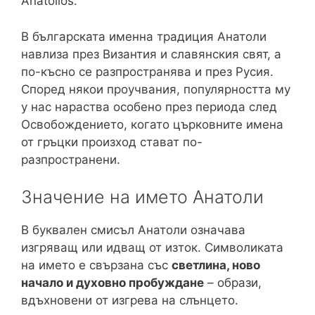
Anatolios.
В българската именна традиция Анатоли
навлиза през Византия и славянския свят, а
по-късно се разпространява и през Русия.
Според някои проучвания, популярността му
у нас нараства особено през периода след
Освобождението, когато църковните имена
от гръцки произход стават по-
разпространени.
Значение на името Анатоли
В буквален смисъл Анатоли означава
изгряващ или идващ от изток. Символиката
на името е свързана със
светлина, ново
начало и духовно пробуждане
– образи,
вдъхновени от изгрева на слънцето.