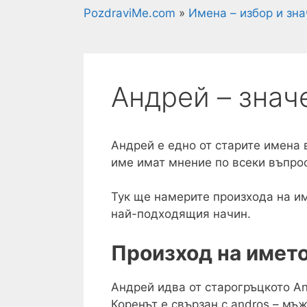
PozdraviMe.com
»
Имена – избор и зн
Андрей – знач
Андрей е едно от старите имена 
име имат мнение по всеки въпрос 
Тук ще намерите произхода на им
най-подходящия начин.
Произход на имет
Андрей идва от старогръцкото An
Коренът е свързан с andros – мъ