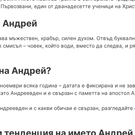
Първозвани, един от дванадесетте ученици на Хрис
о Андрей
ава мъжествен, храбър, силен духом. Отвъд буквалн
смисъл – човек, който води, вместо да следва, и ря
 на Андрей?
ноември всяка година – датата е фиксирана и не з
като Андреевден и е свързан с паметта на апостол 
Андреевден и с какви обичаи е свързан, разгледайте
и тенденция на името Андрей