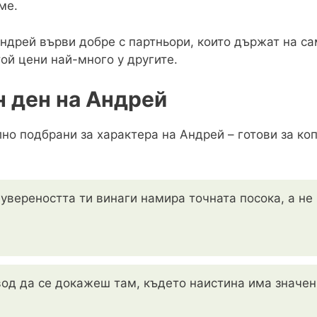
ме.
ндрей върви добре с партньори, които държат на сам
той цени най-много у другите.
н ден на Андрей
лно подбрани за характера на Андрей – готови за ко
 увереността ти винаги намира точната посока, а не
вод да се докажеш там, където наистина има значени