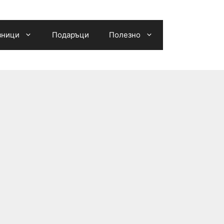
зници
Подаръци
Полезно