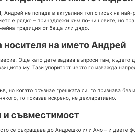
, Андрей не попада в актуалния топ списък на най
името е рядко – принадлежи към по-нишовите, но тр
емейна традиция от баща или дядо.
 носителя на името Андрей
ерие. Още като дете задава въпроси там, където др
зицията му. Тази упоритост често го изважда напред
ъв, но когато осъзнае грешката си, го признава без
някого, го показва искрено, не декларативно.
 и съвместимост
сто се съкращава до Андрешко или Ачо – и двете фо