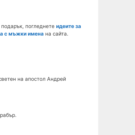
за подарък, погледнете
идеите за
а с мъжки имена
на сайта.
светен на апостол Андрей
рабър.