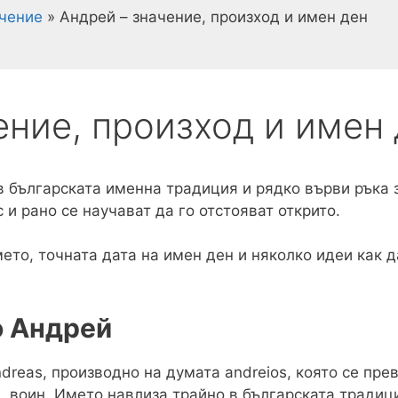
ачение
»
Андрей – значение, произход и имен ден
ение, произход и имен
в българската именна традиция и рядко върви ръка з
и рано се научават да го отстояват открито.
ето, точната дата на имен ден и няколко идеи как д
о Андрей
dreas, производно на думата andreios, която се пр
ж, воин. Името навлиза трайно в българската традиц