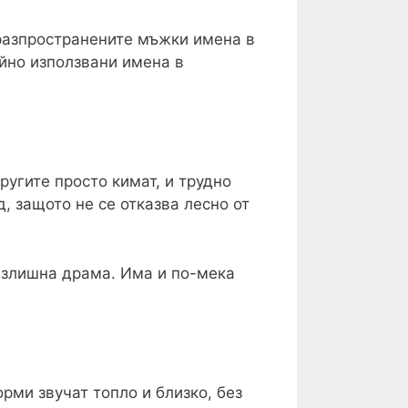
-разпространените мъжки имена в
айно използвани имена в
угите просто кимат, и трудно
, защото не се отказва лесно от
 излишна драма. Има и по-мека
рми звучат топло и близко, без