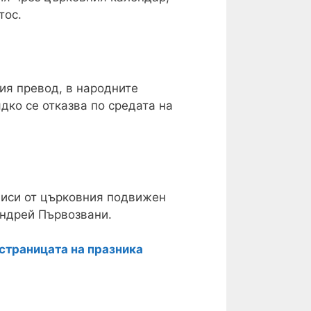
тос.
ия превод, в народните
дко се отказва по средата на
ависи от църковния подвижен
Андрей Първозвани.
страницата на празника