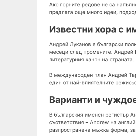
Ако горните редове не са напълн
предлага още много идеи, подход
Известни хора с и
Андрей Луканов е български поли
месеци след промените. Андрей Г
литературния канон на страната.
В международен план Андрей Тарк
един от най-влиятелните режисьо
Варианти и чуждо
В българския именен регистър А
съответствия – Andrew на английс
разпространена мъжка форма, за