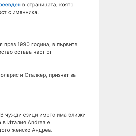
реевден
в страницата, която
ст с именника.
 през 1990 година, в първите
ство остава част от
оларис и Сталкер, признат за
 В чужди езици името има близки
а в Италия Andrea е
щото женско Андреа.