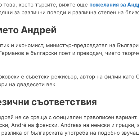
о това, което търсите, вижте още
пожелания за Анд
ящи за различни поводи и различна степен на близо
мето Андрей
тик и икономист, министър-председател на България
ерманов е български поет и преводач, чието творче
овски е съветски режисьор, автор на филми като С
ри на двадесети век.
езични съответствия
ндрей не се среща с официален правописен вариант.
ки, André на френски, Andreas на немски и гръцки, 
 разлика от българската употреба на подобно звуча