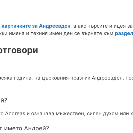
е
картичките за Андреевден
, а ако търсите и идея 
жки имена и техния имен ден се върнете към
раздел
отговори
всяка година, на църковния празник Андреевден, по
ей?
о Andreas и означава мъжествен, силен духом или х
т името Андрей?