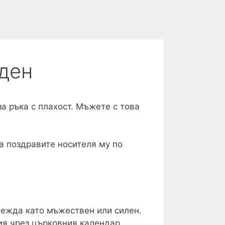
 ден
а ръка с плахост. Мъжете с това
а поздравите носителя му по
евежда като мъжествен или силен.
ия чрез църковния календар,