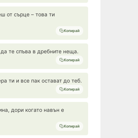
ш от сърце – това ти
Копирай
 да те спъва в дребните неща.
Копирай
а ти и все пак остават до теб.
Копирай
ина, дори когато навън е
Копирай