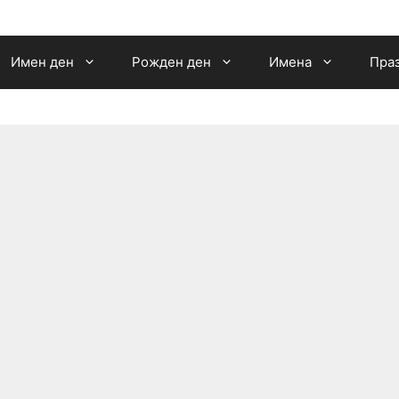
Имен ден
Рожден ден
Имена
Пра