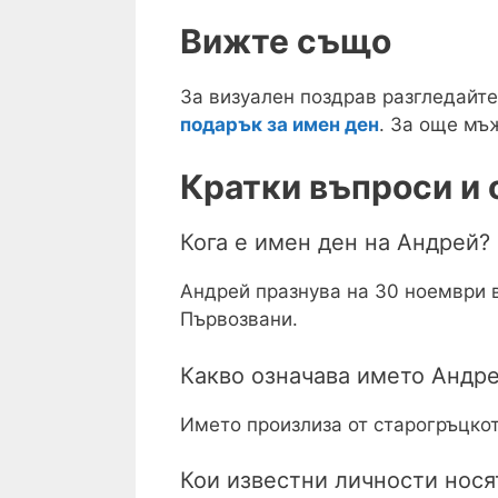
Вижте също
За визуален поздрав разгледайт
подарък за имен ден
. За още мъ
Кратки въпроси и 
Кога е имен ден на Андрей?
Андрей празнува на 30 ноември 
Първозвани.
Какво означава името Андр
Името произлиза от старогръцкот
Кои известни личности нося