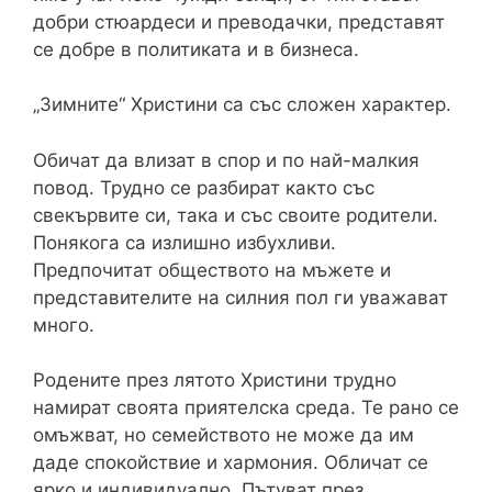
добри стюардеси и преводачки, представят
се добре в политиката и в бизнеса.
„Зимните“ Христини са със сложен характер.
Обичат да влизат в спор и по най-малкия
повод. Трудно се разбират както със
свекървите си, така и със своите родители.
Понякога са излишно избухливи.
Предпочитат обществото на мъжете и
представителите на силния пол ги уважават
много.
Родените през лятото Христини трудно
намират своята приятелска среда. Те рано се
омъжват, но семейството не може да им
даде спокойствие и хармония. Обличат се
ярко и индивидуално. Пътуват през