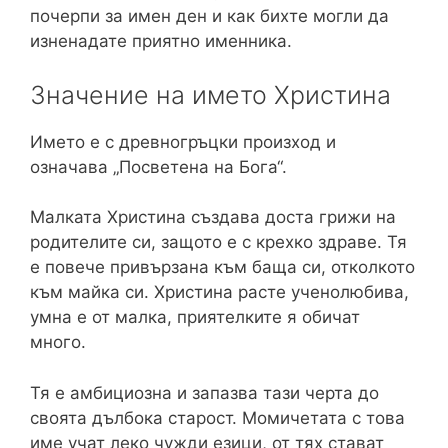
почерпи за имен ден и как бихте могли да
изненадате приятно именника.
Значение на името Христина
Името е с древногръцки произход и
означава „Посветена на Бога“.
Малката Христина създава доста грижи на
родителите си, защото е с крехко здраве. Тя
е повече привързана към баща си, отколкото
към майка си. Христина расте ученолюбива,
умна е от малка, приятелките я обичат
много.
Тя е амбициозна и запазва тази черта до
своята дълбока старост. Момичетата с това
име учат леко чужди езици, от тях стават