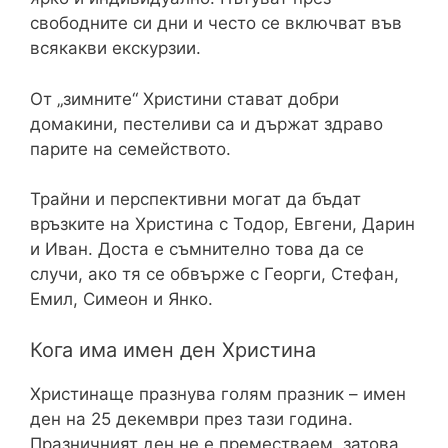
свободните си дни и често се включват във
всякакви екскурзии.
От „зимните“ Христини стават добри
домакини, пестеливи са и държат здраво
парите на семейството.
Трайни и перспективни могат да бъдат
връзките на Христина с Тодор, Евгени, Дарин
и Иван. Доста е съмнително това да се
случи, ако тя се обвърже с Георги, Стефан,
Емил, Симеон и Янко.
Кога има имен ден Христина
Христинаще празнува голям празник – имен
ден на 25 декември през тази година.
Празничният ден не е преместваем, затова