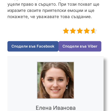
уцели право в сърцето. При този похват ще
изразите своите приятелски емоции и ще
покажете, че уважавате това създание.
Сподели във Facebook
Сподели във Viber
Елена Иванова