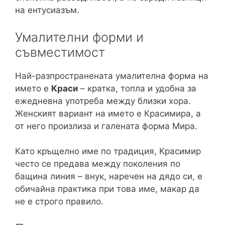
на ентусиазъм.
Умалителни форми и
съвместимост
Най-разпространената умалителна форма на
името е
Краси
– кратка, топла и удобна за
ежедневна употреба между близки хора.
Женският вариант на името е Красимира, а
от него произлиза и галената форма Мира.
Като кръщелно име по традиция, Красимир
често се предава между поколения по
бащина линия – внук, наречен на дядо си, е
обичайна практика при това име, макар да
не е строго правило.