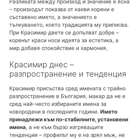
Разликата между произход и значение е ясна
– произходът показва от какви корени е
съставено името, а значението е
тълкуването, което традицията му приписва.
При Красимир двете се допълват добре –
коренът краси носи идеята за естетика, а
мир добавя спокойствие и хармония.
Красимир днес –
разпространение и тенденция
Красимир присъства сред имената с трайно
разпространение в България, макар да не е
сред най-често избираните имена за
новородени в последните години.
Името
принадлежи към по-стабилните, установени
имена
, а не към бързо изгряващите
тенденции – профилът му е на зрял мъж, не