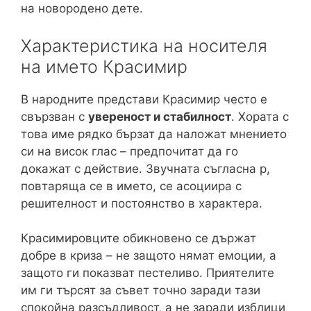
на новородено дете.
Характеристика на носителя
на името Красимир
В народните представи Красимир често е
свързван с
увереност и стабилност
. Хората с
това име рядко бързат да наложат мнението
си на висок глас – предпочитат да го
докажат с действие. Звучната съгласна р,
повтаряща се в името, се асоциира с
решителност и постоянство в характера.
Красимировците обикновено се държат
добре в криза – не защото нямат емоции, а
защото ги показват пестеливо. Приятелите
им ги търсят за съвет точно заради тази
спокойна разсъдливост, а не заради изблици