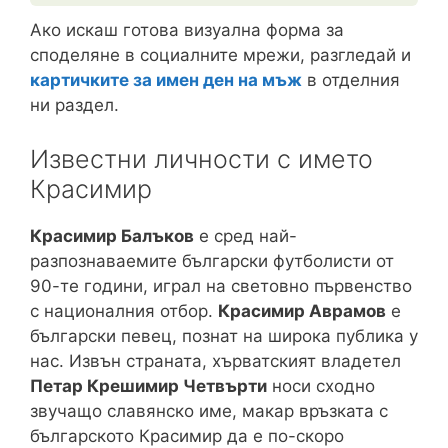
Ако искаш готова визуална форма за
споделяне в социалните мрежи, разгледай и
картичките за имен ден на мъж
в отделния
ни раздел.
Известни личности с името
Красимир
Красимир Балъков
е сред най-
разпознаваемите български футболисти от
90-те години, играл на световно първенство
с националния отбор.
Красимир Аврамов
е
български певец, познат на широка публика у
нас. Извън страната, хърватският владетел
Петар Крешимир Четвърти
носи сходно
звучащо славянско име, макар връзката с
българското Красимир да е по-скоро