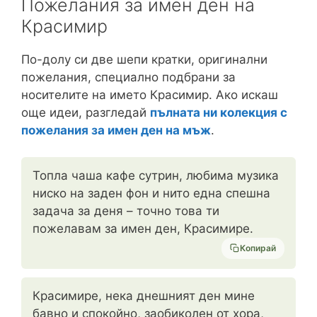
Пожелания за имен ден на
Красимир
По-долу си две шепи кратки, оригинални
пожелания, специално подбрани за
носителите на името Красимир. Ако искаш
още идеи, разгледай
пълната ни колекция с
пожелания за имен ден на мъж
.
Топла чаша кафе сутрин, любима музика
ниско на заден фон и нито една спешна
задача за деня – точно това ти
пожелавам за имен ден, Красимире.
Копирай
Красимире, нека днешният ден мине
бавно и спокойно, заобиколен от хора,