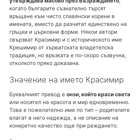
утвърждава масово през Възраждането
,
когато българите съзнателно търсят
връщане към чисто славянски корени в
имената, вместо да разчитат единствено на
гръцки и църковни форми. Някои автори
свързват Красимир и с историческото име
Крешимир от хърватската владетелска
традиция, но връзката е по-скоро съзвучна,
отколкото пряко доказана.
Значение на името Красимир
Буквалният превод е
онзи, който краси света
или носител на красота и мир едновременно.
Това е пожелателно име по тип – родителите
влагат в него надежда, а не описание на
конкретно качество още при раждането.