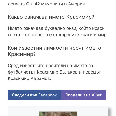
деня на Св. 42 мъченици в Амория.
Какво означава името Красимир?
Името означава буквално онзи, който краси
света – съставено е от корените краси и мир.
Кои известни личности носят името
Красимир?
Сред известните носители на името са
футболистът Красимир Балъков и певецът
Красимир Аврамов.
Сподели във Facebook
Сподели във Viber