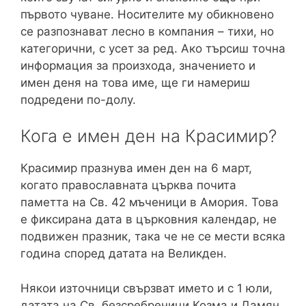
първото чуване. Носителите му обикновено
се разпознават лесно в компания – тихи, но
категорични, с усет за ред. Ако търсиш точна
информация за произхода, значението и
имен деня на това име, ще ги намериш
подредени по-долу.
Кога е имен ден на Красимир?
Красимир празнува имен ден на 6 март,
когато православната църква почита
паметта на Св. 42 мъченици в Амория. Това
е фиксирана дата в църковния календар, не
подвижен празник, така че не се мести всяка
година според датата на Великден.
Някои източници свързват името и с 1 юли,
датата на Св. безсребреници Козма и Дамян,