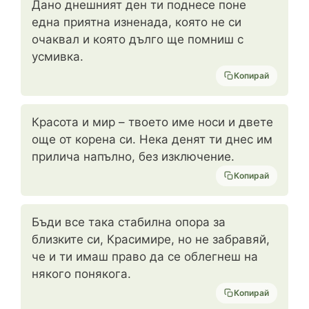
Дано днешният ден ти поднесе поне
една приятна изненада, която не си
очаквал и която дълго ще помниш с
усмивка.
Копирай
Красота и мир – твоето име носи и двете
още от корена си. Нека денят ти днес им
прилича напълно, без изключение.
Копирай
Бъди все така стабилна опора за
близките си, Красимире, но не забравяй,
че и ти имаш право да се облегнеш на
някого понякога.
Копирай