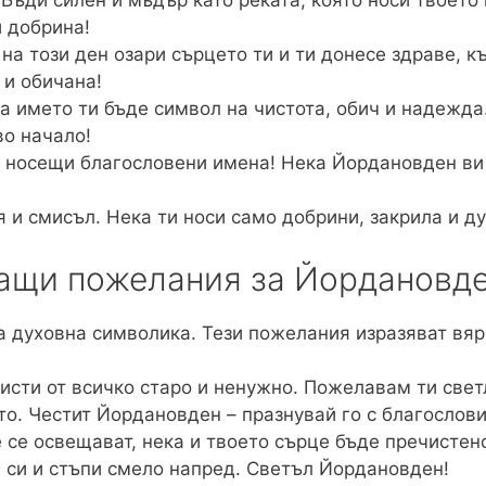
Бъди силен и мъдър като реката, която носи твоето
и добрина!
на този ден озари сърцето ти и ти донесе здраве, к
 и обичана!
ка името ти бъде символ на чистота, обич и надежда
во начало!
, носещи благословени имена! Нека Йордановден ви 
 и смисъл. Нека ти носи само добрини, закрила и ду
ащи пожелания за Йордановд
 духовна символика. Тези пожелания изразяват вяра
исти от всичко старо и ненужно. Пожелавам ти свет
то. Честит Йордановден – празнувай го с благослови
е се освещават, нека и твоето сърце бъде пречистено
а си и стъпи смело напред. Светъл Йордановден!