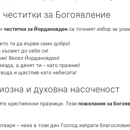
 честитки за Богоявление
зи
честитки за Йордановден
са точният избор за усм
ето ти да върви само добро!
с късмет до себе си!
ник! Весел Йордановден!
езда, а денят ти – като празник!
 вода и щастлив като небесата!
иозна и духовна насоченост
ите християнски празници. Тези
пожелания за Богоя
тваря – нека в този ден Господ изпрати благословия