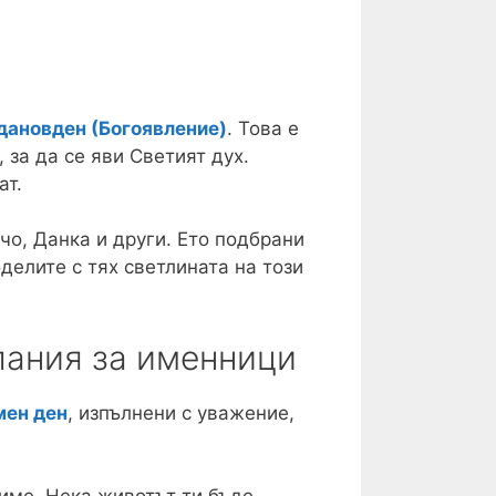
дановден (Богоявление)
. Това е
 за да се яви Светият дух.
ат.
чо, Данка и други. Ето подбрани
оделите с тях светлината на този
лания за именници
мен ден
, изпълнени с уважение,