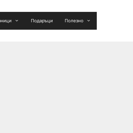
зници
Подаръци
Полезно