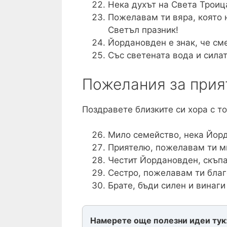
Нека духът на Света Троица
Пожелавам ти вяра, която н
Светъл празник!
Йордановден е знак, че см
Със светената вода и силат
Пожелания за прия
Поздравете близките си хора с т
Мило семейство, нека Йорд
Приятелю, пожелавам ти мн
Честит Йордановден, скъпа!
Сестро, пожелавам ти благо
Брате, бъди силен и винаги
Намерете още полезни идеи тук