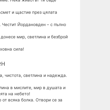
 име. Нека животът ти бъде
ъсмет и щастие през цялата
. Честит Йордановден – с пълно
донесе мир, светлина и безброй
ховна сила!
ен
, чистота, светлина и надежда.
лина в мислите, мир в душата и
ята на небето!
 от всяка болка. Отвори се за