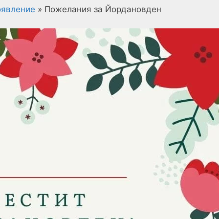
оявление
»
Пожелания за Йордановден