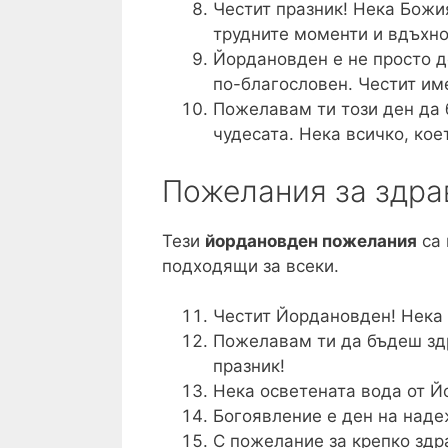
Честит празник! Нека Божия
трудните моменти и вдъхно
Йордановден е не просто д
по-благословен. Честит им
Пожелавам ти този ден да б
чудесата. Нека всичко, кое
Пожелания за здра
Тези
йордановден пожелания
са 
подходящи за всеки.
Честит Йордановден! Нека 
Пожелавам ти да бъдеш здр
празник!
Нека осветената вода от Й
Богоявление е ден на надеж
С пожелание за крепко здра