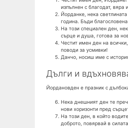
Честит имен ден, Йордане! 
изпълнен с благодат, вяра 
Йорданке, нека светлината 
година. Бъди благословена
На този специален ден, не
сърце и душа, готова за но
Честит имен ден на всички
поводи за усмивки!
Данчо, носиш име с история
Дълги и вдъхновяв
Йордановден е празник с дълбока
Нека днешният ден те преч
нови хоризонти пред сърце
На този ден, в който водит
доброто, повярвай в силат