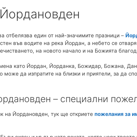
 Йордановден
ва отбелязва един от най-значимите празници –
Йор
ъстен във водите на река Йордан, а небето се отваря,
ечистването, на новото начало и на Божията благод
имена като Йордан, Йорданка, Божидар, Божана, Дан
то може да изпратите на близки и приятели, за да сп
ордановден – специални поже
ик на Йордановден, тук ще откриете
пожелания за и