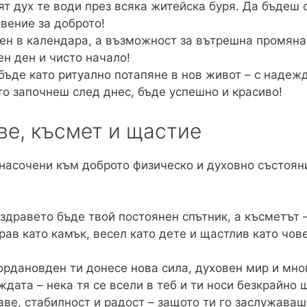
т дух те води през всяка житейска буря. Да бъдеш о
вение за доброто!
ен в календара, а възможност за вътрешна промяна
ен ден и чисто начало!
ъде като ритуално потапяне в нов живот – с надежда
то започнеш след днес, бъде успешно и красиво!
ве, късмет и щастие
насочени към доброто физическо и духовно състоян
здравето бъде твой постоянен спътник, а късметът –
ав като камък, весел като дете и щастлив като чове
ордановден ти донесе нова сила, духовен мир и мно
дата – нека тя се всели в теб и ти носи безкрайно 
ве, стабилност и радост – защото ти го заслужаваш