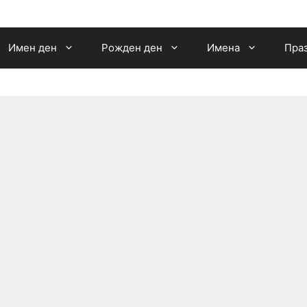
Имен ден
Рожден ден
Имена
Пра