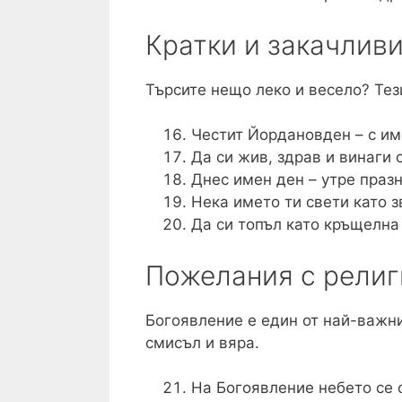
Кратки и закачливи
Търсите нещо леко и весело? Те
Честит Йордановден – с им
Да си жив, здрав и винаги 
Днес имен ден – утре праз
Нека името ти свети като зв
Да си топъл като кръщелна
Пожелания с религ
Богоявление е един от най-важн
смисъл и вяра.
На Богоявление небето се о