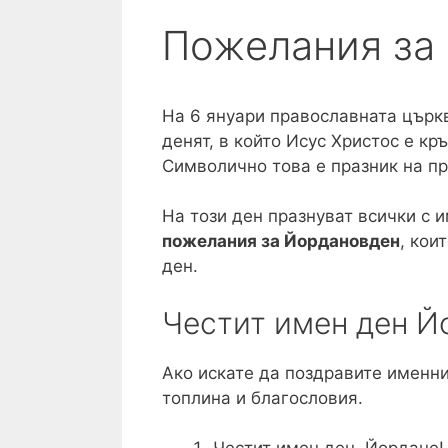
Пожелания за
На 6 януари православната църк
денят, в който Исус Христос е кр
Символично това е празник на пр
На този ден празнуват всички с 
пожелания за Йордановден
, кои
ден.
Честит имен ден Й
Ако искате да поздравите именн
топлина и благословия.