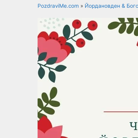
PozdraviMe.com
»
Йордановден & Бог