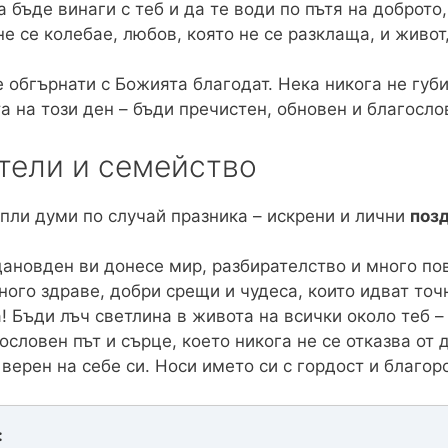
 бъде винаги с теб и да те води по пътя на доброто
е се колебае, любов, която не се разклаща, и живот,
е обгърнати с Божията благодат. Нека никога не губ
а на този ден – бъди пречистен, обновен и благосло
тели и семейство
опли думи по случай празника – искрени и лични
поз
ановден ви донесе мир, разбирателство и много пов
ого здраве, добри срещи и чудеса, които идват точ
 Бъди лъч светлина в живота на всички около теб – 
словен път и сърце, което никога не се отказва от 
 верен на себе си. Носи името си с гордост и благор
: