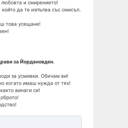
, любовта и смирението!
 който да те изпълва със смисъл.
иш това усещане!
вен!
драви за Йордановден
.
оди за усмивки. Обичам ви!
но когато имаш нужда от тях!
както винаги си!
доброто!
одство!