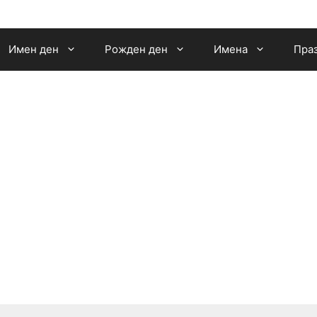
Имен ден
Рожден ден
Имена
Пра