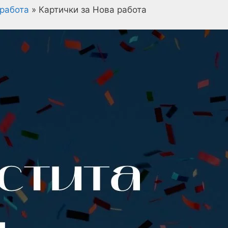
работа
»
Картички за Нова работа