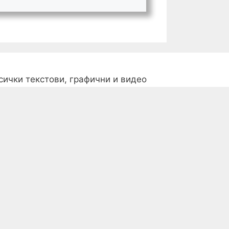
сички текстови, графични и видео
атериали, публикувани в сайта, са
обственост на
PozdraviMe.com
, освен
ко изрично не е посочено друго.
опуска се използването на материали
амо с посочване на източника със
адължително добавяне на
активен
ofollow линк
към използвания
атериал от сайта.