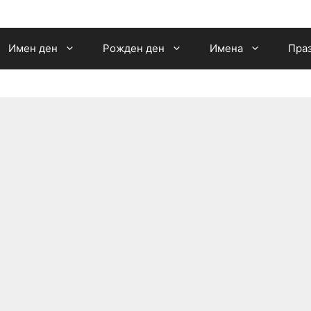
Имен ден
Рожден ден
Имена
Пра