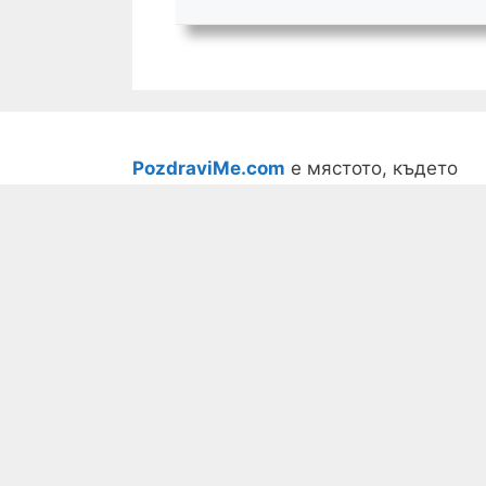
PozdraviMe.com
е мястото, където
намираш точните думи за всеки
български празник - от имен ден до
сватба и юбилей. Хиляди пожелания,
картички и идеи за подарък, събрани 
едно място. Безплатно и винаги под
ръка, точно когато трябва да
поздравиш някой близък.