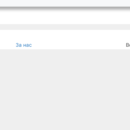
За нас
В
м
Условия
с
Поверителност
а
на
Д
Контакти
с
Карта на сайта
з
d
м
© 2026 PozdraviMe.com
• Built with
GeneratePress