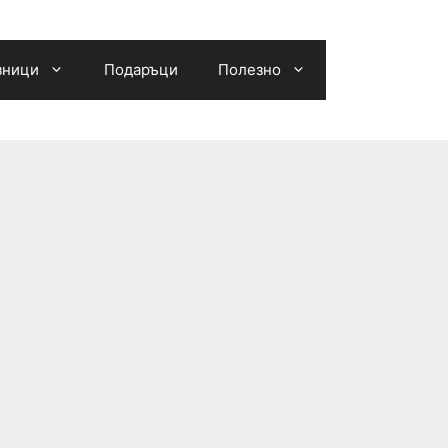
зници
Подаръци
Полезно