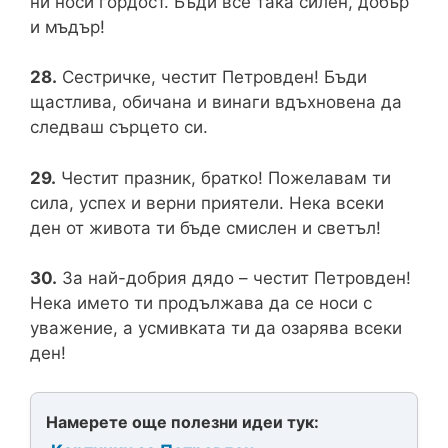
ни носи гордост. Бъди все така силен, добър
и мъдър!
28.
Сестричке, честит Петровден! Бъди
щастлива, обичана и винаги вдъхновена да
следваш сърцето си.
29.
Честит празник, братко! Пожелавам ти
сила, успех и верни приятели. Нека всеки
ден от живота ти бъде смислен и светъл!
30.
За най-добрия дядо – честит Петровден!
Нека името ти продължава да се носи с
уважение, а усмивката ти да озарява всеки
ден!
Намерете още полезни идеи тук: