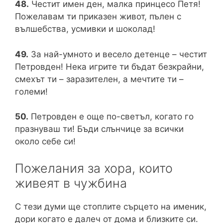
48.
Честит имен ден, малка принцесо Петя!
Пожелавам ти приказен живот, пълен с
вълшебства, усмивки и шоколад!
49.
За най-умното и весело детенце – честит
Петровден! Нека игрите ти бъдат безкрайни,
смехът ти – заразителен, а мечтите ти –
големи!
50.
Петровден е още по-светъл, когато го
празнуваш ти! Бъди слънчице за всички
около себе си!
Пожелания за хора, които
живеят в чужбина
С тези думи ще стоплите сърцето на именик,
дори когато е далеч от дома и близките си.