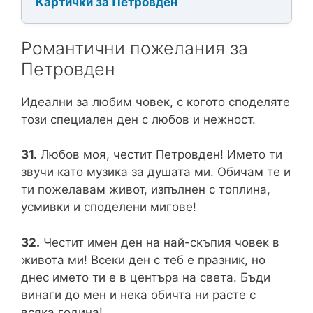
Картички за Петровден
Романтични пожелания за
Петровден
Идеални за любим човек, с когото споделяте
този специален ден с любов и нежност.
31.
Любов моя, честит Петровден! Името ти
звучи като музика за душата ми. Обичам те и
ти пожелавам живот, изпълнен с топлина,
усмивки и споделени мигове!
32.
Честит имен ден на най-скъпия човек в
живота ми! Всеки ден с теб е празник, но
днес името ти е в центъра на света. Бъди
винаги до мен и нека обичта ни расте с
всяка година!