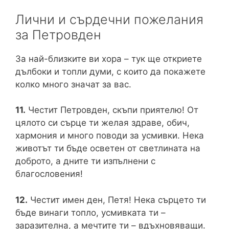
Лични и сърдечни пожелания
за Петровден
За най-близките ви хора – тук ще откриете
дълбоки и топли думи, с които да покажете
колко много значат за вас.
11.
Честит Петровден, скъпи приятелю! От
цялото си сърце ти желая здраве, обич,
хармония и много поводи за усмивки. Нека
животът ти бъде осветен от светлината на
доброто, а дните ти изпълнени с
благословения!
12.
Честит имен ден, Петя! Нека сърцето ти
бъде винаги топло, усмивката ти –
заразителна, а мечтите ти – вдъхновяващи.