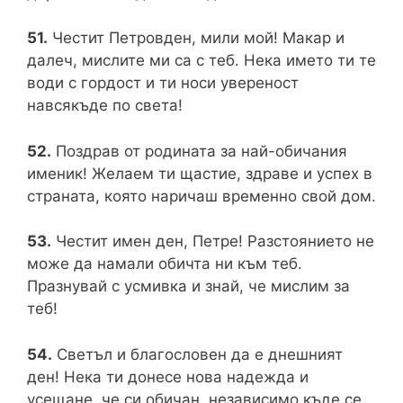
51.
Честит Петровден, мили мой! Макар и
далеч, мислите ми са с теб. Нека името ти те
води с гордост и ти носи увереност
навсякъде по света!
52.
Поздрав от родината за най-обичания
именик! Желаем ти щастие, здраве и успех в
страната, която наричаш временно свой дом.
53.
Честит имен ден, Петре! Разстоянието не
може да намали обичта ни към теб.
Празнувай с усмивка и знай, че мислим за
теб!
54.
Светъл и благословен да е днешният
ден! Нека ти донесе нова надежда и
усещане, че си обичан, независимо къде се