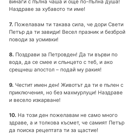
винаги с пълна чаша и още по-пълна душа!
Наздраве за хубавото ти име!
7.
Пожелавам ти такава сила, че дори Свети
Петър да ти завиди! Весел празник и безброй
поводи за усмивки!
8.
Поздрави за Петровден! Да ти върви по
вода, да се смее и слънцето с теб, и ако
срещнеш апостол – подай му ракия!
9.
Честит имен ден! Животът да ти е пълен с
приключения, но без махмурлуци! Наздраве
и весело изкарване!
10.
На този ден пожелавам не само много
здраве, а и толкова късмет, че самият Петър
да поиска рецептата ти за щастие!