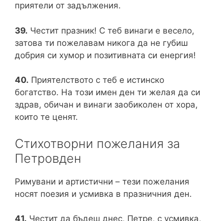
приятели от задължения.
39.
Честит празник! С теб винаги е весело,
затова ти пожелавам никога да не губиш
добрия си хумор и позитивната си енергия!
40.
Приятелството с теб е истинско
богатство. На този имен ден ти желая да си
здрав, обичан и винаги заобиколен от хора,
които те ценят.
Стихотворни пожелания за
Петровден
Римувани и артистични – тези пожелания
носят поезия и усмивка в празничния ден.
41.
Честит да бъдеш днес, Петре, с усмивка,