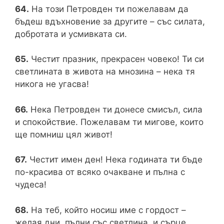
64.
На този Петровден ти пожелавам да
бъдеш вдъхновение за другите – със силата,
добротата и усмивката си.
65.
Честит празник, прекрасен човеко! Ти си
светлината в живота на мнозина – нека тя
никога не угасва!
66.
Нека Петровден ти донесе смисъл, сила
и спокойствие. Пожелавам ти мигове, които
ще помниш цял живот!
67.
Честит имен ден! Нека годината ти бъде
по-красива от всяко очакване и пълна с
чудеса!
68.
На теб, който носиш име с гордост –
желая дни, пълни със светлина, и сърце,