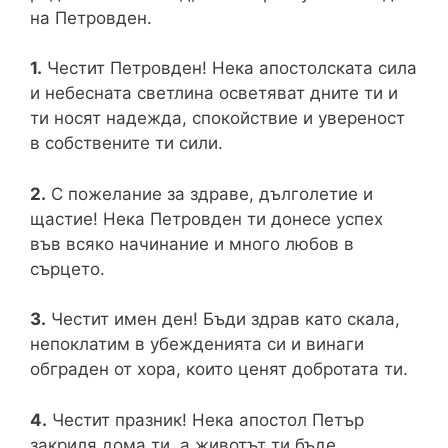
на Петровден.
1.
Честит Петровден! Нека апостолската сила
и небесната светлина осветяват дните ти и
ти носят надежда, спокойствие и увереност
в собствените ти сили.
2.
С пожелание за здраве, дълголетие и
щастие! Нека Петровден ти донесе успех
във всяко начинание и много любов в
сърцето.
3.
Честит имен ден! Бъди здрав като скала,
непоклатим в убежденията си и винаги
обграден от хора, които ценят добротата ти.
4.
Честит празник! Нека апостол Петър
закриля дома ти, а животът ти бъде