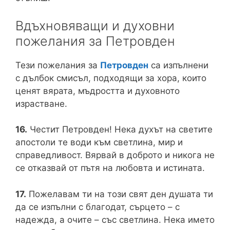
Вдъхновяващи и духовни
пожелания за Петровден
Тези пожелания за
Петровден
са изпълнени
с дълбок смисъл, подходящи за хора, които
ценят вярата, мъдростта и духовното
израстване.
16.
Честит Петровден! Нека духът на светите
апостоли те води към светлина, мир и
справедливост. Вярвай в доброто и никога не
се отказвай от пътя на любовта и истината.
17.
Пожелавам ти на този свят ден душата ти
да се изпълни с благодат, сърцето – с
надежда, а очите – със светлина. Нека името