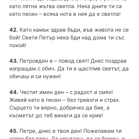
като лятна жътва светла. Нека дните ти са
като песен – всяка нота в нея да е светла!
42.
Като камък здрав бъди, във живота не се
бой! Свети Петър нека бди над дома ти със
покой!
43.
Петровден е – повод свят! Днес поздрав
изпращам с обич. Да ти е щастлив светът, да
обичаш и си нужен!
44.
Честит имен ден – с радост и смях!
Живей като в песен – без тревоги и страх.
Сърцето ти вярно, добричко да бие, а
късметът до теб винаги да се крие!
45.
Петре, днес е твоя ден! Пожелавам ти
успех без плен. Да мечтаеш, да се бориш, и