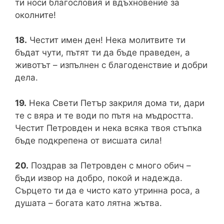
ти носи благословия и вдъхновение за
околните!
18.
Честит имен ден! Нека молитвите ти
бъдат чути, пътят ти да бъде праведен, а
животът – изпълнен с благоденствие и добри
дела.
19.
Нека Свети Петър закриля дома ти, дари
те с вяра и те води по пътя на мъдростта.
Честит Петровден и нека всяка твоя стъпка
бъде подкрепена от висшата сила!
20.
Поздрав за Петровден с много обич –
бъди извор на добро, покой и надежда.
Сърцето ти да е чисто като утринна роса, а
душата – богата като лятна жътва.