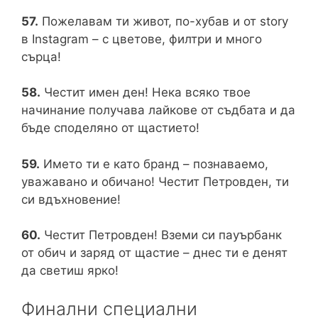
57.
Пожелавам ти живот, по-хубав и от story
в Instagram – с цветове, филтри и много
сърца!
58.
Честит имен ден! Нека всяко твое
начинание получава лайкове от съдбата и да
бъде споделяно от щастието!
59.
Името ти е като бранд – познаваемо,
уважавано и обичано! Честит Петровден, ти
си вдъхновение!
60.
Честит Петровден! Вземи си пауърбанк
от обич и заряд от щастие – днес ти е денят
да светиш ярко!
Финални специални