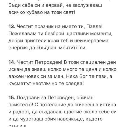
Бъди себе си и вярвай, че заслужаваш
всичко хубаво на този свят!
13.
Честит празник на името ти, Павле!
Пожелавам ти безброй щастливи моменти,
добри приятели край теб и неизчерпаема
енергия да сбъдваш мечтите си.
14.
Честит Петровден! В този специален ден
искам да знаеш колко много те ценя и колко
важен човек си за мен. Нека Бог те пази, а
късметът неотлъчно те следва!
15.
Поздрави за Петровден, обичан
приятелю! С пожелание да живееш в истина
и радост, да създаваш щастие около себе си
и да чувстваш обич навсякъде, където
стъпиш.