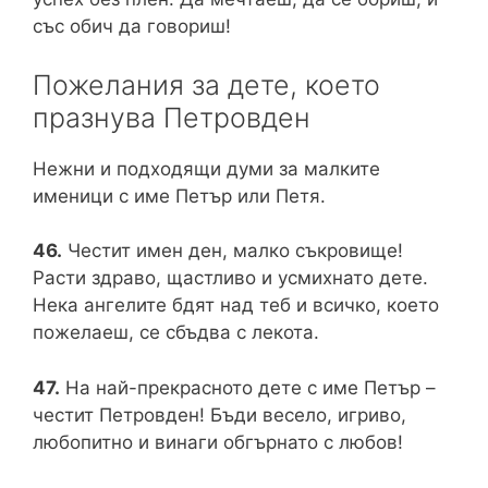
със обич да говориш!
Пожелания за дете, което
празнува Петровден
Нежни и подходящи думи за малките
именици с име Петър или Петя.
46.
Честит имен ден, малко съкровище!
Расти здраво, щастливо и усмихнато дете.
Нека ангелите бдят над теб и всичко, което
пожелаеш, се сбъдва с лекота.
47.
На най-прекрасното дете с име Петър –
честит Петровден! Бъди весело, игриво,
любопитно и винаги обгърнато с любов!