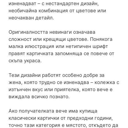
изненадват – с нестандартен дизайн,
необичайна комбинация от цветове или
неочакван детайл.
Оригиналността невинаги означава
сложност или крещящи цветове. Понякога
малка илюстрация или нетипичен шрифт
правят картичката запомняща се повече от
скъпа украса.
Тези дизайни работят особено добре за
жена, която трудно се изненадва – колежка с
изтънчен вкус или приятелка, която вече е
виждала всичко познато.
Ако получателката вече има купища
класически картички от предходни години,
точно тази категория е мястото, откъдето да