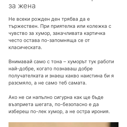
за жена
Не всеки рожден ден трябва да е
тържествен. При приятелка или колежка с
чувство за хумор, закачливата картичка
често остава по-запомняща се от
класическата.
Внимавай само с тона – хуморът тук работи
най-добре, когато познаваш добре
получателката и знаеш какво наистина би я
разсмяло, а не само теб самата.
Ако не си напълно сигурна как ще бъде
възприета шегата, по-безопасно е да
избереш по-лек хумор, а не остра ирония.