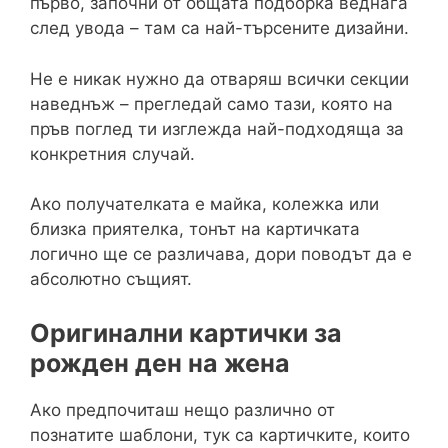
първо, започни от общата подборка веднага
след увода – там са най-търсените дизайни.
Не е никак нужно да отваряш всички секции
наведнъж – прегледай само тази, която на
пръв поглед ти изглежда най-подходяща за
конкретния случай.
Ако получателката е майка, колежка или
близка приятелка, тонът на картичката
логично ще се различава, дори поводът да е
абсолютно същият.
Оригинални картички за
рожден ден на жена
Ако предпочиташ нещо различно от
познатите шаблони, тук са картичките, които