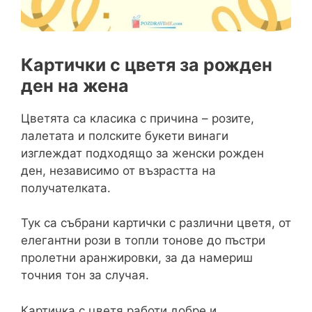
Картички с цветя за рожден
ден на жена
Цветята са класика с причина – розите,
лалетата и полските букети винаги
изглеждат подходящо за женски рожден
ден, независимо от възрастта на
получателката.
Тук са събрани картички с различни цветя, от
елегантни рози в топли тонове до пъстри
пролетни аранжировки, за да намериш
точния тон за случая.
Картичка с цветя работи добре и