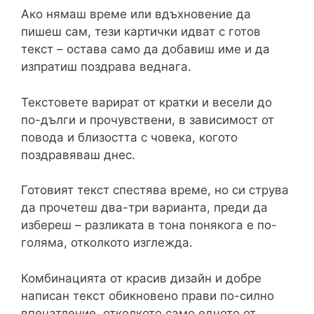
Ако нямаш време или вдъхновение да
пишеш сам, тези картички идват с готов
текст – остава само да добавиш име и да
изпратиш поздрава веднага.
Текстовете варират от кратки и весели до
по-дълги и прочувствени, в зависимост от
повода и близостта с човека, когото
поздравяваш днес.
Готовият текст спестява време, но си струва
да прочетеш два-три варианта, преди да
избереш – разликата в тона понякога е по-
голяма, отколкото изглежда.
Комбинацията от красив дизайн и добре
написан текст обикновено прави по-силно
впечатление, отколкото само едното от