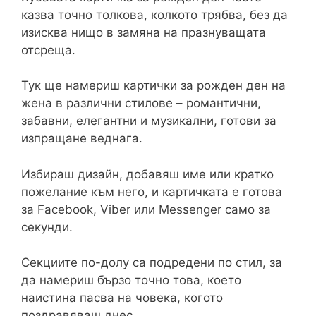
казва точно толкова, колкото трябва, без да
изисква нищо в замяна на празнуващата
отсреща.
Тук ще намериш картички за рожден ден на
жена в различни стилове – романтични,
забавни, елегантни и музикални, готови за
изпращане веднага.
Избираш дизайн, добавяш име или кратко
пожелание към него, и картичката е готова
за Facebook, Viber или Messenger само за
секунди.
Секциите по-долу са подредени по стил, за
да намериш бързо точно това, което
наистина пасва на човека, когото
поздравяваш днес.