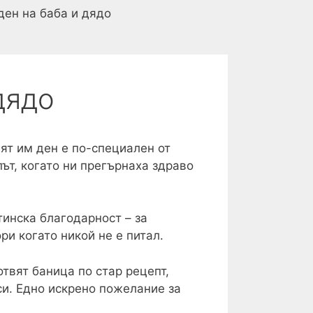
ен на баба и дядо
дядо
ят им ден е по-специален от
ът, когато ни прегърнаха здраво
тинска благодарност – за
ри когато никой не е питал.
отвят баница по стар рецепт,
си. Едно искрено пожелание за