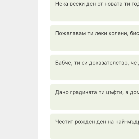
Нека всеки ден от новата ти го
Пожелавам ти леки колени, бис
Бабче, ти си доказателство, че
Дано градината ти цъфти, а дом
Честит рожден ден на най-мъдр