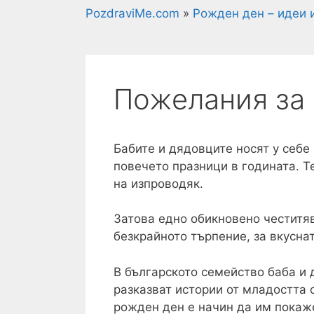
PozdraviMe.com
»
Рожден ден – идеи 
Пожелания за 
Бабите и дядовците носят у себе
повечето празници в годината. Т
на изпроводяк.
Затова едно обикновено честитяв
безкрайното търпение, за вкуснат
В българското семейство баба и д
разказват истории от младостта 
рожден ден е начин да им покаже