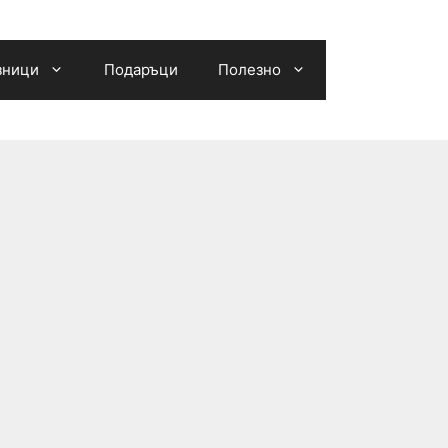
зници
Подаръци
Полезно