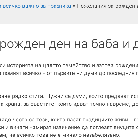
и всичко важно за празника
»
Пожелания за рожден д
рожден ден на баба и 
 си историята на цялото семейство и затова рождени
е помнят всичко – от първите ни думи до последния п
ане рядко стига. Нужни са думи, които предават ис
а храна, за съветите, които идват точно навреме, до
ядо често са тези, които пазят традициите живи – г
си и винаги намират извинение да поглезят внуците 
м, че всичко това не е минало незабелязано.