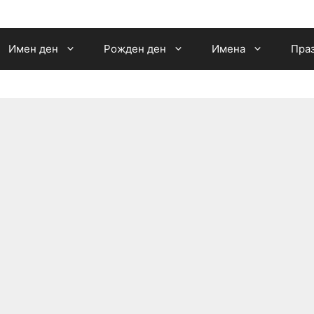
Имен ден
Рожден ден
Имена
Пра