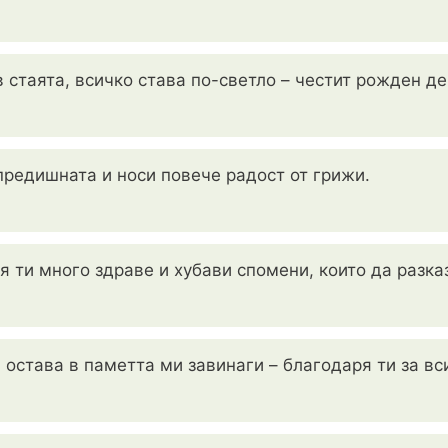
в стаята, всичко става по-светло – честит рожден де
 предишната и носи повече радост от грижи.
я ти много здраве и хубави спомени, които да разка
 остава в паметта ми завинаги – благодаря ти за вс