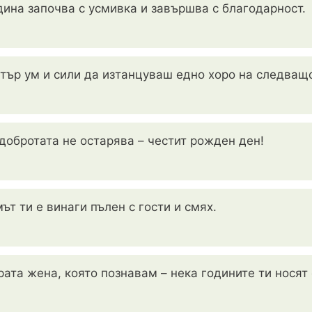
дина започва с усмивка и завършва с благодарност.
тър ум и сили да изтанцуваш едно хоро на следващ
 добротата не остарява – честит рожден ден!
ът ти е винаги пълен с гости и смях.
ата жена, която познавам – нека годините ти носят