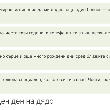
амираш извинение да ми дадеш още един бонбон – че
о-често тази година, а телефонът ти звъни всеки де
но сърце и още много рождени дни сред близките си
 толкова специален, колкото си ти за нас. Честит ро
ен ден на дядо