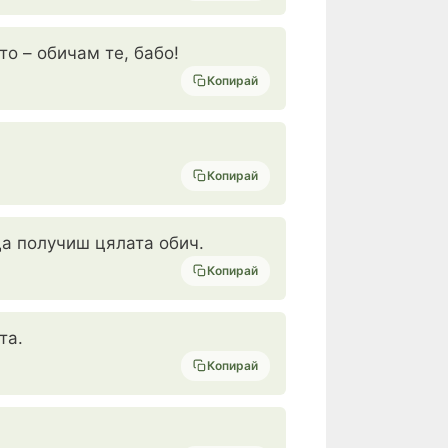
о – обичам те, бабо!
Копирай
Копирай
 да получиш цялата обич.
Копирай
та.
Копирай