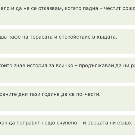
ело и да не се отказвам, когато падна – честит рож
аша кафе на терасата и спокойствие в къщата.
който знае история за всичко – продължавай да ни р
овните дни тази година да са по-чести.
как да поправят нещо счупено – и сърцата ни също.