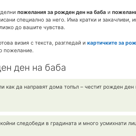
тделни
пожелания за рожден ден на баба
и
пожелани
исани специално за него. Има кратки и закачливи, и
близко до вашите чувства.
отова визия с текста, разгледай и
картичките за рож
о пожелание.
ен ден на баба
ли как да направят дома топъл – честит рожден ден
окойни следобеди в градината и много усмихнати лиц