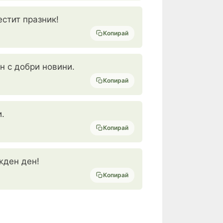
стит празник!
Копирай
н с добри новини.
Копирай
.
Копирай
жден ден!
Копирай