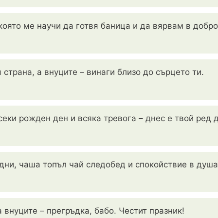
оято ме научи да готвя баница и да вярвам в доброт
 страна, а внуците – винаги близо до сърцето ти.
всеки рожден ден и всяка тревога – днес е твой ред
ни, чаша топъл чай следобед и спокойствие в душа
 внуците – прегръдка, бабо. Честит празник!