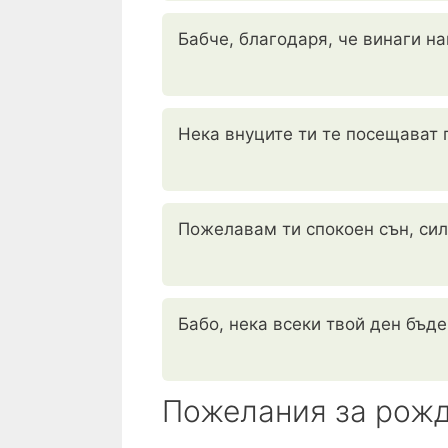
Бабче, благодаря, че винаги н
Нека внуците ти те посещават п
Пожелавам ти спокоен сън, сил
Бабо, нека всеки твой ден бъде
Пожелания за рожд