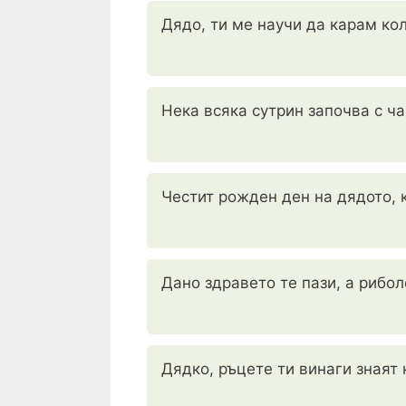
Дядо, ти ме научи да карам кол
Нека всяка сутрин започва с ч
Честит рожден ден на дядото, 
Дано здравето те пази, а рибол
Дядко, ръцете ти винаги знаят 