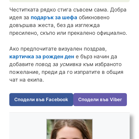
Честитката рядко стига съвсем сама. Добра
идея за
подарък за шефа
обикновено
довършва жеста, без да изглежда
пресилено, скъпо или прекалено официално.
Ако предпочитате визуален поздрав,
картичка за рожден ден
е бърз начин да
добавите
повод за усмивка
към избраното
пожелание, преди да го изпратите в общия
чат на екипа.
Сподели във Facebook
Сподели във Viber