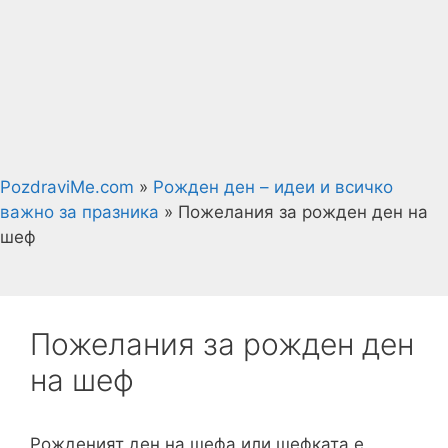
PozdraviMe.com
»
Рожден ден – идеи и всичко
важно за празника
»
Пожелания за рожден ден на
шеф
Пожелания за рожден ден
на шеф
Рожденият ден на шефа или шефката е