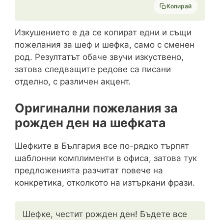
Копирай
Изкушението е да се копират едни и същи
пожелания за шеф и шефка, само с сменен
род. Резултатът обаче звучи изкуствено,
затова следващите редове са писани
отделно, с различен акцент.
Оригинални пожелания за
рожден ден на шефката
Шефките в България все по-рядко търпят
шаблонни комплименти в офиса, затова тук
предложенията разчитат повече на
конкретика, отколкото на изтъркани фрази.
Шефке, честит рожден ден! Бъдете все