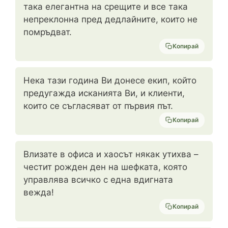
така елегантна на срещите и все така
непреклонна пред дедлайните, които не
помръдват.
Копирай
Нека тази година Ви донесе екип, който
предугажда исканията Ви, и клиенти,
които се съгласяват от първия път.
Копирай
Влизате в офиса и хаосът някак утихва –
честит рожден ден на шефката, която
управлява всичко с една вдигната
вежда!
Копирай