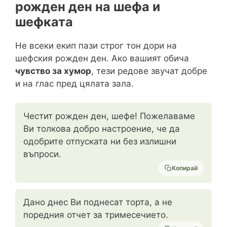
рожден ден на шефа и
шефката
Не всеки екип пази строг тон дори на
шефския рожден ден. Ако вашият обича
чувство за хумор
, тези редове звучат добре
и на глас пред цялата зала.
Честит рожден ден, шефе! Пожелаваме
Ви толкова добро настроение, че да
одобрите отпуската ни без излишни
въпроси.
Копирай
Дано днес Ви поднесат торта, а не
поредния отчет за тримесечието.