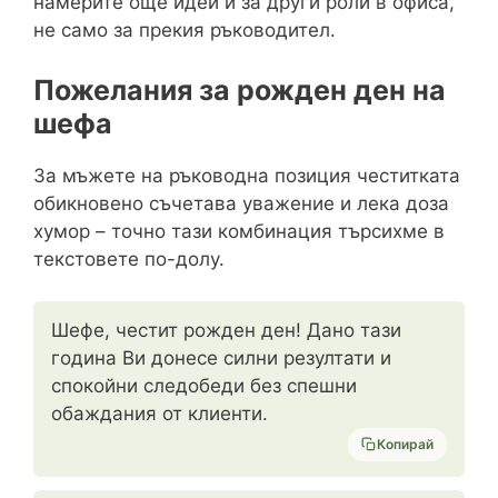
намерите още идеи и за други роли в офиса,
не само за прекия ръководител.
Пожелания за рожден ден на
шефа
За мъжете на ръководна позиция честитката
обикновено съчетава уважение и лека доза
хумор – точно тази комбинация търсихме в
текстовете по-долу.
Шефе, честит рожден ден! Дано тази
година Ви донесе силни резултати и
спокойни следобеди без спешни
обаждания от клиенти.
Копирай