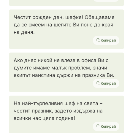
Честит рожден ден, шефке! Обещаваме
да се смеем на шегите Ви поне до края
на деня.
Копирай
Ако днес никой не влезе в офиса Ви с
думите имаме малък проблем, значи
екипът наистина държи на празника Ви.
Копирай
На най-търпеливия шеф на света –
честит празник, задето издържа на
всички нас цяла година!
Копирай