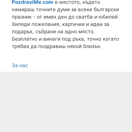
PozdraviMe.com
е мястото, където
намираш точните думи за всеки български
празник - от имен ден до сватба и юбилей.
Хиляди пожелания, картички и идеи за
подарък, събрани на едно място.
Безплатно и винаги под ръка, точно когато
трябва да поздравиш някой близък.
За нас
Условия
Поверителност
Контакти
Карта на сайта
Всички текстови, графични и видео
материали, публикувани в сайта, са