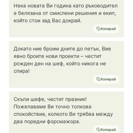
Нека новата Ви година като ръководител
е белязана от смислени решения и екип,
който стои зад Вас докрай.
Копирай
Докато ние броим дните до петък, Вие
явно броите нови проекти – честит
рожден ден на шеф, който никога не
спира!
Копирай
Скъпи шефе, честит празник!
Пожелаваме Ви точно толкова
спокойствие, колкото Ви трябва между
два поредни форсмажора.
Копирай