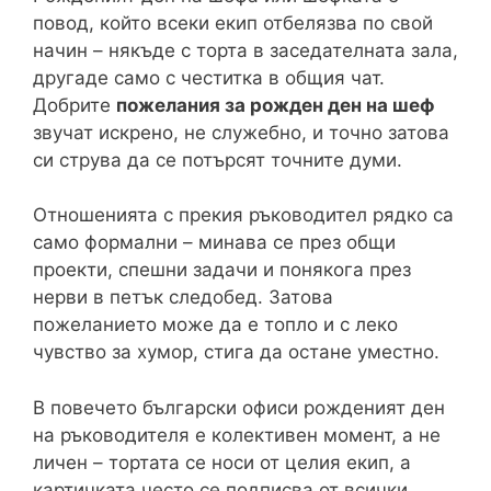
повод, който всеки екип отбелязва по свой
начин – някъде с торта в заседателната зала,
другаде само с честитка в общия чат.
Добрите
пожелания за рожден ден на шеф
звучат искрено, не служебно, и точно затова
си струва да се потърсят точните думи.
Отношенията с прекия ръководител рядко са
само формални – минава се през общи
проекти, спешни задачи и понякога през
нерви в петък следобед. Затова
пожеланието може да е топло и с леко
чувство за хумор, стига да остане уместно.
В повечето български офиси рожденият ден
на ръководителя е колективен момент, а не
личен – тортата се носи от целия екип, а
картичката често се подписва от всички