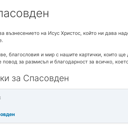
пасовден
тва възнесението на Исус Христос, който ни дава над
е.
ве, благословия и мир с нашите картички, които ще 
 повод за размисъл и благодарност за всичко, коет
ки за Спасовден
:
совден