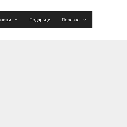
зници
Подаръци
Полезно