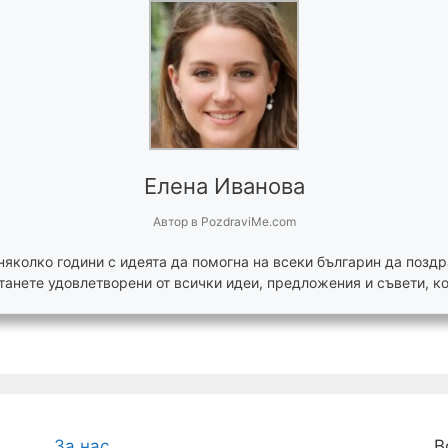
Елена Иванова
Автор
в
PozdraviMe.com
няколко години с идеята да помогна на всеки българин да поздр
танете удовлетворени от всички идеи, предложения и съвети, ко
За нас
В