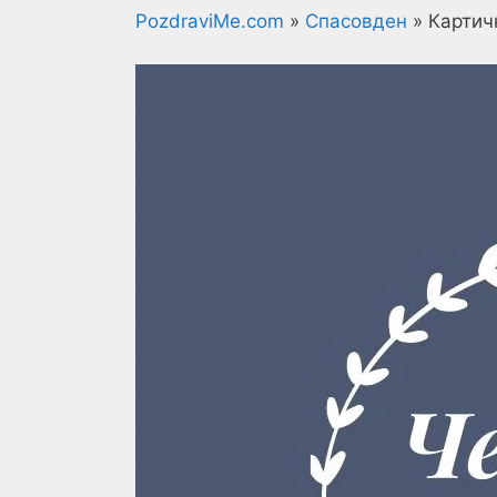
PozdraviMe.com
»
Спасовден
»
Картич