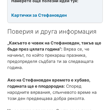
Намерете още полезни идеи тук:
Картички за Стефановден
Поверия и друга информация
„Какъвто е човек на Стефановден, такъв ще
бъде през цялата година“:
Вярва се, че
начинът, по който прекараш празника,
предопределя съдбата ти за следващата
година.
Ако на Стефановден времето е хубаво,
годината ще е плодородна:
Според
народните вярвания, слънчевото време на
този ден предвещава добра реколта.