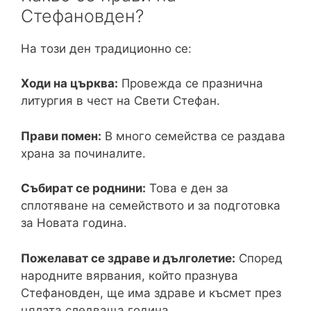
Стефановден?
На този ден традиционно се:
Ходи на църква:
Провежда се празнична
литургия в чест на Свети Стефан.
Прави помен:
В много семейства се раздава
храна за починалите.
Събират се роднини:
Това е ден за
сплотяване на семейството и за подготовка
за Новата година.
Пожелават се здраве и дълголетие:
Според
народните вярвания, който празнува
Стефановден, ще има здраве и късмет през
цялата следваща година.