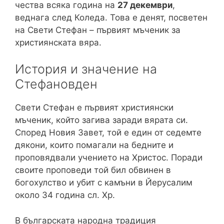
чества всяка година на
27 декември
,
веднага след Коледа. Това е денят, посветен
на Свети Стефан – първият мъченик за
християнската вяра.
История и значение на
Стефановден
Свети Стефан е първият християнски
мъченик, който загива заради вярата си.
Според Новия Завет, той е един от седемте
дякони, които помагали на бедните и
проповядвали учението на Христос. Поради
своите проповеди той бил обвинен в
богохулство и убит с камъни в Йерусалим
около 34 година сл. Хр.
В българската народна традиция