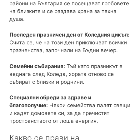
райони на България се посещават гробовете
на близките и се раздава храна за тяхна
душа.
Последен празничен ден от Коледния цикъл:
Счита се, че на този ден приключват всички
празненства, започнали на Бъдни вечер.
Семейни събирания:
Тъй като празникът е
веднага след Коледа, хората отново се
събират с близки и роднини.
Специални обреди за здраве и
благополучие:
Някои семейства палят свещи
и кадят домовете си, за да пречистят
пространството от лоша енергия.
Какво се прави на