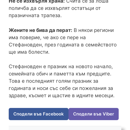
Не се изхвърля храна:
Счита се за лоша
поличба да се изхвърлят остатъци от
празничната трапеза.
Жените не бива да перат:
В някои региони
има поверие, че ако се пере на
Стефановден, през годината в семейството
ще има болести.
Стефановден е празник на новото начало,
семейната обич и паметта към предците.
Това е последният голям празник за
годината и носи със себе си пожелания за
здраве, късмет и щастие в идните месеци.
Сподели във Facebook
Сподели във Viber