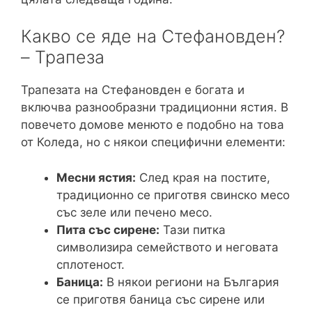
Какво се яде на Стефановден?
– Трапеза
Трапезата на Стефановден е богата и
включва разнообразни традиционни ястия. В
повечето домове менюто е подобно на това
от Коледа, но с някои специфични елементи:
Месни ястия:
След края на постите,
традиционно се приготвя свинско месо
със зеле или печено месо.
Пита със сирене:
Тази питка
символизира семейството и неговата
сплотеност.
Баница:
В някои региони на България
се приготвя баница със сирене или