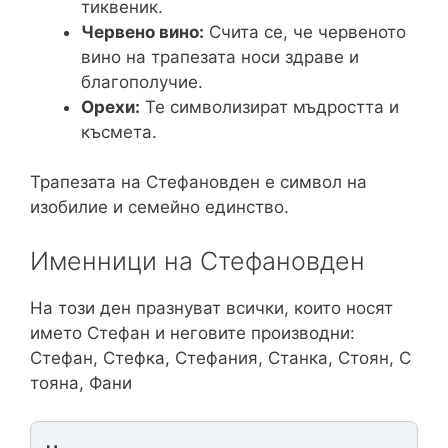
тиквеник.
Червено вино:
Счита се, че червеното
вино на трапезата носи здраве и
благополучие.
Орехи:
Те символизират мъдростта и
късмета.
Трапезата на Стефановден е символ на
изобилие и семейно единство.
Именници на Стефановден
На този ден празнуват всички, които носят
името Стефан и неговите производни:
Стефан, Стефка, Стефания, Станка, Стоян, С
тояна, Фани