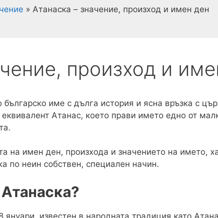
ачение
»
Атанаска – значение, произход и имен ден
ачение, произход и име
 българско име с дълга история и ясна връзка с цъ
 еквивалент Атанас, което прави името едно от мал
та.
а на имен ден, произхода и значението на името, х
ка по неин собствен, специален начин.
а Атанаска?
8 януари, известен в народната традиция като Атана