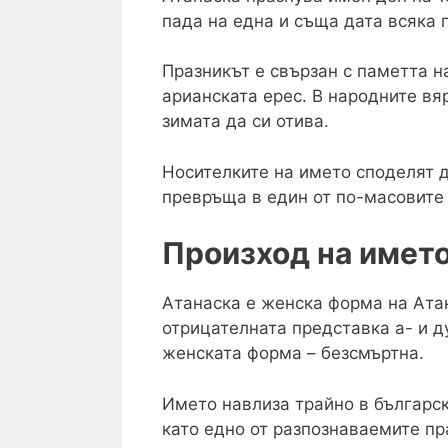
пада на една и съща дата всяка 
Празникът е свързан с паметта н
арианската ерес. В народните вя
зимата да си отива.
Носителките на името споделят д
превръща в един от по-масовите 
Произход на имет
Атанаска е женска форма на Атан
отрицателната представка а- и д
женската форма – безсмъртна.
Името навлиза трайно в българс
като едно от разпознаваемите п