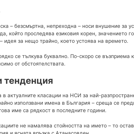
о
ка – безсмъртна, непреходна – носи внушение за у
ода, който проследява езиковия корен, значението г
– идея за нещо трайно, което устоява на времето.
рядко се тълкува буквално. По-скоро се възприема 
исимо от обстоятелствата.
и тенденция
 в актуалните класации на НСИ за най-разпростране
райно използвани имена в България – среща се пре
това име са рядкост в последните години.
сациите не намалява стойността на името – то ост
рия и ясната връзка с Атанасовден.