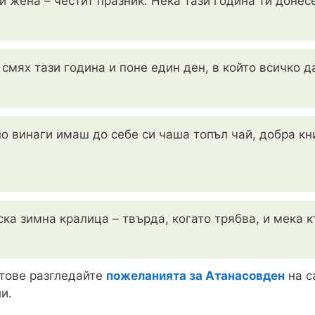
си жена – честит празник. Нека тази година ти донес
мях тази година и поне един ден, в който всичко д
но винаги имаш до себе си чаша топъл чай, добра кн
ка зимна кралица – твърда, когато трябва, и мека к
стове разгледайте
пожеланията за Атанасовден
на с
и.