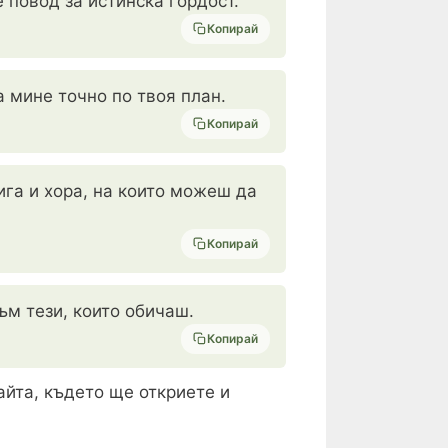
е повод за истинска гордост.
Копирай
а мине точно по твоя план.
Копирай
ига и хора, на които можеш да
Копирай
ъм тези, които обичаш.
Копирай
айта, където ще откриете и