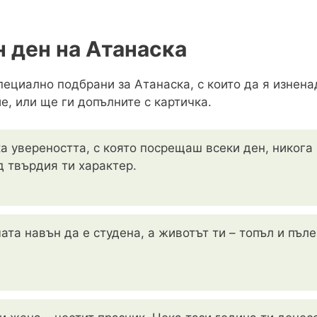
 ден на Атанаска
пециално подбрани за Атанаска, с които да я изнена
е, или ще ги допълните с картичка.
а увереността, с която посрещаш всеки ден, никога н
д твърдия ти характер.
ата навън да е студена, а животът ти – топъл и пъле