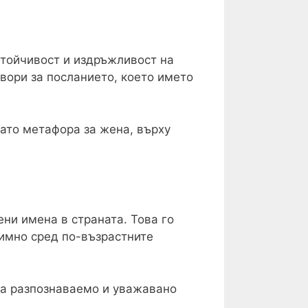
стойчивост и издръжливост на
овори за посланието, което името
като метафора за жена, върху
ни имена в страната. Това го
димно сред по-възрастните
ава разпознаваемо и уважавано