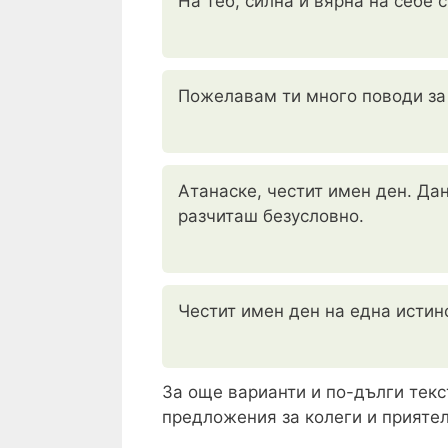
На теб, силна и вярна на себе 
Пожелавам ти много поводи за с
Атанаске, честит имен ден. Да
разчиташ безусловно.
Честит имен ден на една истинс
За още варианти и по-дълги тек
предложения за колеги и приятел