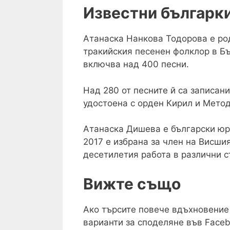
Известни българки
Атанаска Нанкова Тодорова е род
тракийския песенен фолклор в Бъ
включва над 400 песни.
Над 280 от песните й са записани
удостоена с орден Кирил и Метод
Атанаска Дишева е български юри
2017 е избрана за член на Висши
десетилетия работа в различни 
Вижте също
Ако търсите повече вдъхновение
варианти за споделяне във Faceb