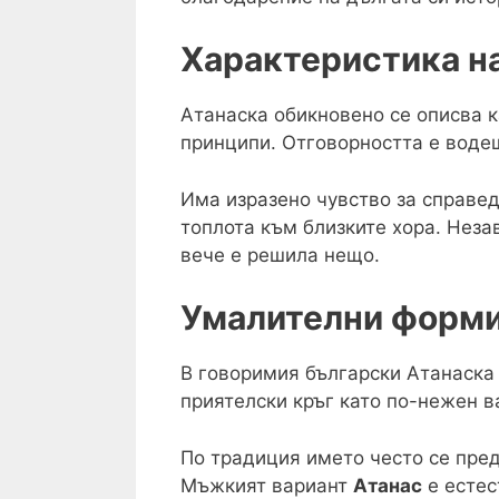
Характеристика н
Атанаска обикновено се описва к
принципи. Отговорността е водещ
Има изразено чувство за справед
топлота към близките хора. Незав
вече е решила нещо.
Умалителни форми
В говоримия български Атанаска 
приятелски кръг като по-нежен в
По традиция името често се пред
Мъжкият вариант
Атанас
е естес