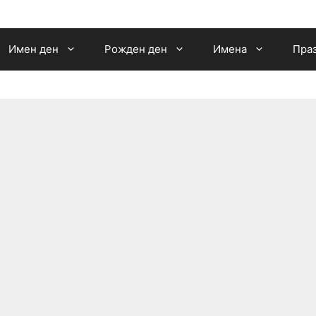
Имен ден
Рожден ден
Имена
Пра