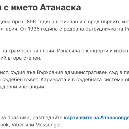
 с името Атанаска
ена през 1896 година в Чирпан и е сред първите из
лгария. От 1935 година е редовна сътрудничка на Р
 на грамофонни плочи. Изнасяла е концерти и извън 
ий втора степен.
ст, съдия във Върховния административен съд в пе
я съдебен съвет. Кариерата й в съдебната система 
съдебни инстанции.
 за празника, разгледайте
картичките за Атанасовд
ook, Viber или Messenger.