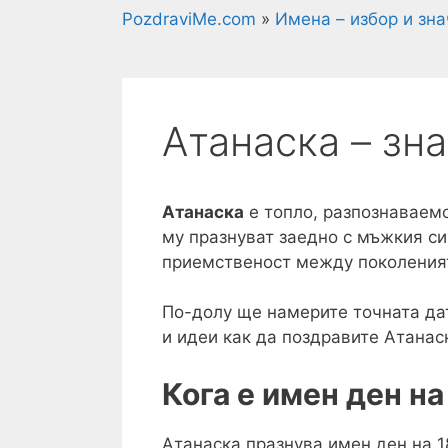
PozdraviMe.com
»
Имена – избор и зн
Атанаска – зн
Атанаска
е топло, разпознаваемо
му празнуват заедно с мъжкия си
приемственост между поколения
По-долу ще намерите точната дат
и идеи как да поздравите Атанас
Кога е имен ден н
Атанаска празнува имен ден на 1