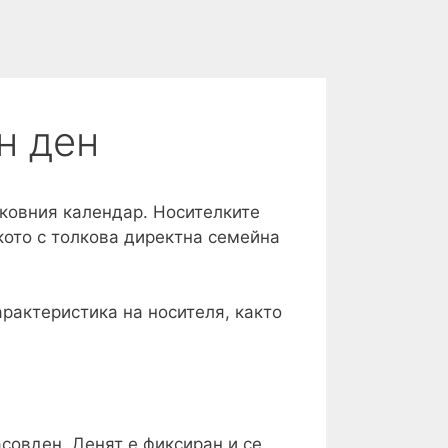
н ден
рковния календар. Носителките
кото с толкова директна семейна
арактеристика на носителя, както
совден. Денят е фиксиран и се