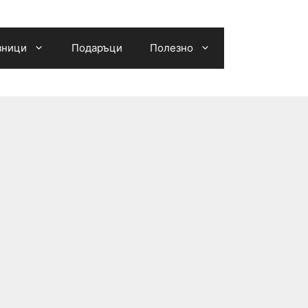
зници
Подаръци
Полезно