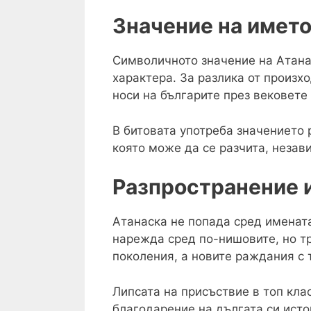
Значение на имет
Символичното значение на Атанас
характера. За разлика от произх
носи на българите през вековете 
В битовата употреба значението 
която може да се разчита, незав
Разпространение 
Атанаска не попада сред имената
нарежда сред по-нишовите, но т
поколения, а новите раждания с 
Липсата на присъствие в топ кла
благодарение на дългата си исто