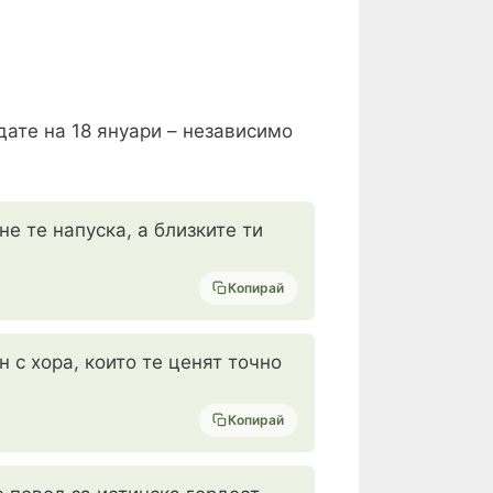
дате на 18 януари – независимо
е те напуска, а близките ти
Копирай
н с хора, които те ценят точно
Копирай