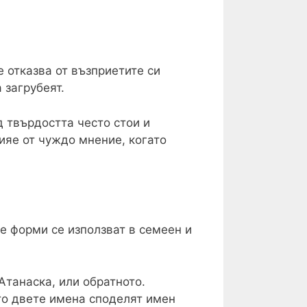
е отказва от възприетите си
 загрубеят.
д твърдостта често стои и
лияе от чуждо мнение, когато
е форми се използват в семеен и
Атанаска, или обратното.
ато двете имена споделят имен