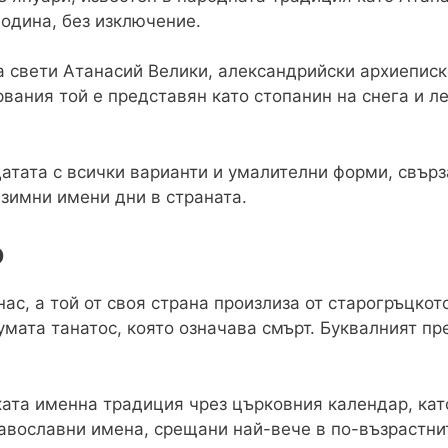
година, без изключение.
а свети Атанасий Велики, александрийски архиеписк
рвания той е представян като стопанин на снега и л
атата с всички варианти и умалителни форми, свърза
зимни имени дни в страната.
о
ас, а той от своя страна произлиза от старогръцкото
умата танатос, която означава смърт. Буквалният пр
ката именна традиция чрез църковния календар, кат
равославни имена, срещани най-вече в по-възрастни