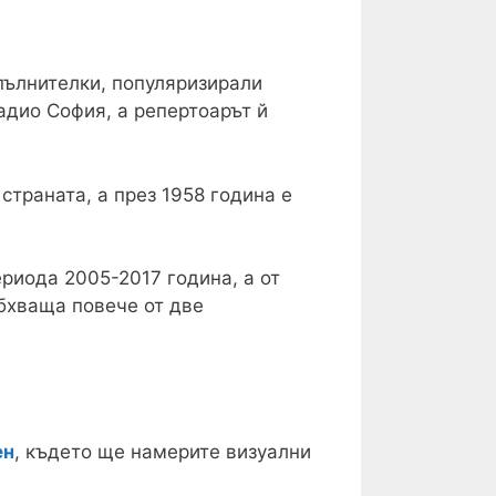
пълнителки, популяризирали
адио София, а репертоарът й
страната, а през 1958 година е
риода 2005-2017 година, а от
обхваща повече от две
ен
, където ще намерите визуални