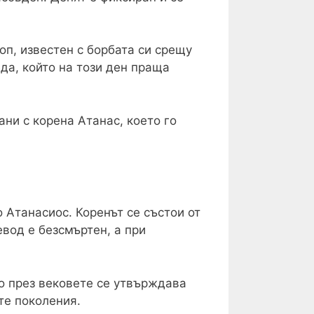
оп, известен с борбата си срещу
еда, който на този ден праща
ни с корена Атанас, което го
 Атанасиос. Коренът се състои от
евод е безсмъртен, а при
о през вековете се утвърждава
те поколения.