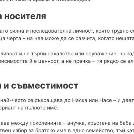
а носителя
ато силна и последователна личност, която трудно с
а черта – на нея може да се разчита, когато нещата
ливост и не търпи нахалство или неуважение, но за
исимостта й е ценност, а не пречка – тя рядко се в
 и съвместимост
най-често се съкращава до Наска или Насе – и двет
ариант на пълното име.
ава между поколенията – внучка, кръстена на баба 
твен избор за братско име в едно семейство, тъй к