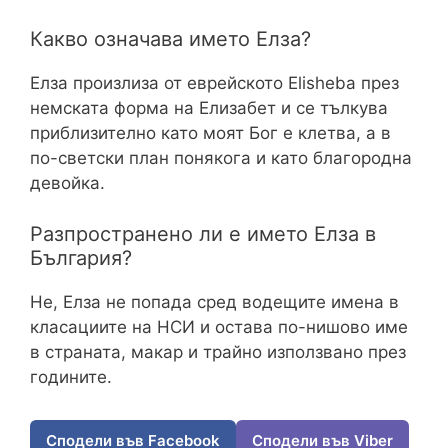
Какво означава името Елза?
Елза произлиза от еврейското Elisheba през
немската форма на Елизабет и се тълкува
приблизително като моят Бог е клетва, а в
по-светски план понякога и като благородна
девойка.
Разпространено ли е името Елза в
България?
Не, Елза не попада сред водещите имена в
класациите на НСИ и остава по-нишово име
в страната, макар и трайно използвано през
годините.
Сподели във Facebook
Сподели във Viber