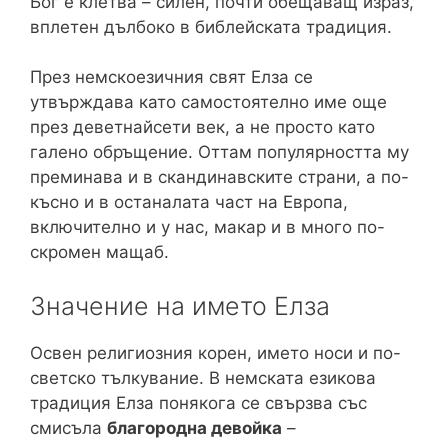
Бог е клетва – силен, почти обещаващ израз,
вплетен дълбоко в библейската традиция.
През немскоезичния свят Елза се
утвърждава като самостоятелно име още
през деветнайсети век, а не просто като
галено обръщение. Оттам популярността му
преминава и в скандинавските страни, а по-
късно и в останалата част на Европа,
включително и у нас, макар и в много по-
скромен мащаб.
Значение на името Елза
Освен религиозния корен, името носи и по-
светско тълкувание. В немската езикова
традиция Елза понякога се свързва със
смисъла
благородна девойка
–