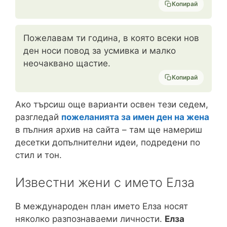
Копирай
Пожелавам ти година, в която всеки нов
ден носи повод за усмивка и малко
неочаквано щастие.
Копирай
Ако търсиш още варианти освен тези седем,
разгледай
пожеланията за имен ден на жена
в пълния архив на сайта – там ще намериш
десетки допълнителни идеи, подредени по
стил и тон.
Известни жени с името Елза
В международен план името Елза носят
няколко разпознаваеми личности.
Елза