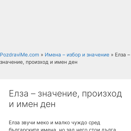
PozdraviMe.com
»
Имена – избор и значение
»
Елза –
значение, произход и имен ден
Елза – значение, произход
и имен ден
Елза звучи меко и малко чуждо сред
българските имена, но зад него стои дълга