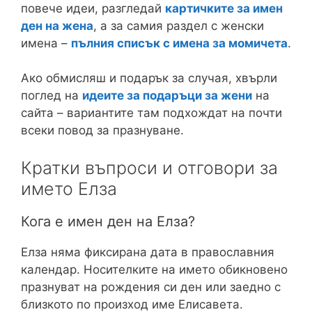
повече идеи, разгледай
картичките за имен
ден на жена
, а за самия раздел с женски
имена –
пълния списък с имена за момичета
.
Ако обмисляш и подарък за случая, хвърли
поглед на
идеите за подаръци за жени
на
сайта – вариантите там подхождат на почти
всеки повод за празнуване.
Кратки въпроси и отговори за
името Елза
Кога е имен ден на Елза?
Елза няма фиксирана дата в православния
календар. Носителките на името обикновено
празнуват на рождения си ден или заедно с
близкото по произход име Елисавета.