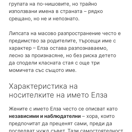
групата на по-нишовите, но трайно
използвани имена в страната – рядко
срещано, но не и непознато.
Липсата на масово разпространение често е
предимство за родителите, търсещи име с
характер – Елза остава разпознаваемо,
лесно за произнасяне, но без риска детето
да сподели класната стая с още три
момичета със същото име.
Характеристика на
носителките на името Елза
Жените с името Елза често се описват като
независими и наблюдателни
– хора, които
предпочитат да преценят сами, преди да
последват чужд съвет. Тази самостоятелност