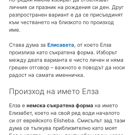
личния си празник на рождения си ден. Друг
разпространен вариант е да се присъединят
към честването на близкото по произход
име.
Става дума за
Елисавета
, от което Елза
произлиза като съкратена форма. Изборът
между двата варианта е чисто личен и няма
грешен отговор – важното е поводът да носи
радост на самата именничка.
Произход на името Елза
Елза е
немска съкратена форма
на името
Елизабет, което на свой ред води началото
си от еврейското Elisheba. Смисълът зад тази
дума се тълкува приблизително като моят