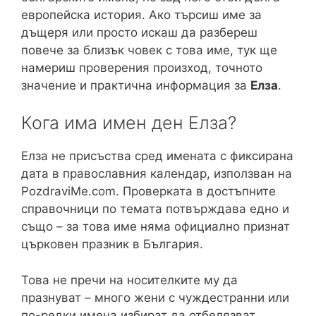
европейска история. Ако търсиш име за
дъщеря или просто искаш да разбереш
повече за близък човек с това име, тук ще
намериш проверения произход, точното
значение и практична информация за
Елза
.
Кога има имен ден Елза?
Елза не присъства сред имената с фиксирана
дата в православния календар, използван на
PozdraviMe.com. Проверката в достъпните
справочници по темата потвърждава едно и
също – за това име няма официално признат
църковен празник в България.
Това не пречи на носителките му да
празнуват – много жени с чуждестранни или
по-редки имена избират да отбелязват