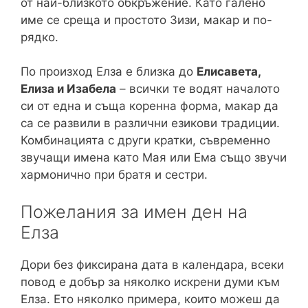
от най-близкото обкръжение. Като галено
име се среща и простото Зизи, макар и по-
рядко.
По произход Елза е близка до
Елисавета,
Елиза и Изабела
– всички те водят началото
си от една и съща коренна форма, макар да
са се развили в различни езикови традиции.
Комбинацията с други кратки, съвременно
звучащи имена като Мая или Ема също звучи
хармонично при братя и сестри.
Пожелания за имен ден на
Елза
Дори без фиксирана дата в календара, всеки
повод е добър за няколко искрени думи към
Елза. Ето няколко примера, които можеш да