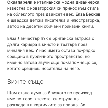
Скиапарели
е италианска модна дизайнерка,
известна с новаторския си принос към стила
на облеклото през двайсети век.
Елза Бесков
е шведска детска писателка и илюстраторка,
автор на десетки обичани приказни книги.
Елза Ланчестър пък е британска актриса с
дълга кариера в киното и театъра през
миналия век. У нас името остава по-рядко
срещано в публичното пространство, но
именно затова звучи още по-запомнящо се,
когато срещнеш носителка на него.
Вижте също
Щом стана дума за близкото по произход
име по-горе в текста, си струва да
разгледаш и картичките за повода. За