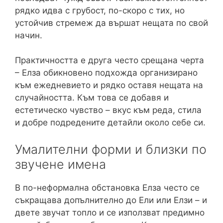
рядко идва с грубост, по-скоро с тих, но
устойчив стремеж да вършат нещата по свой
начин.
Практичността е друга често срещана черта
– Елза обикновено подхожда организирано
към ежедневието и рядко оставя нещата на
случайността. Към това се добавя и
естетическо чувство – вкус към реда, стила
и добре подредените детайли около себе си.
Умалителни форми и близки по
звучене имена
В по-неформална обстановка Елза често се
съкращава допълнително до Ели или Елзи – и
двете звучат топло и се използват предимно