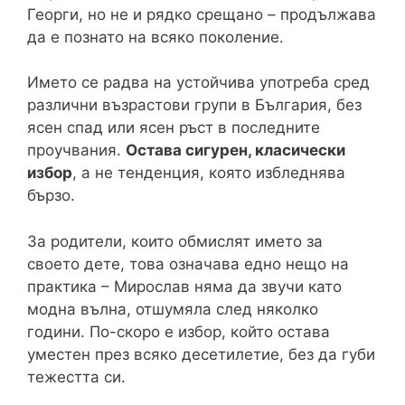
Георги, но не и рядко срещано – продължава
да е познато на всяко поколение.
Името се радва на устойчива употреба сред
различни възрастови групи в България, без
ясен спад или ясен ръст в последните
проучвания.
Остава сигурен, класически
избор
, а не тенденция, която избледнява
бързо.
За родители, които обмислят името за
своето дете, това означава едно нещо на
практика – Мирослав няма да звучи като
модна вълна, отшумяла след няколко
години. По-скоро е избор, който остава
уместен през всяко десетилетие, без да губи
тежестта си.