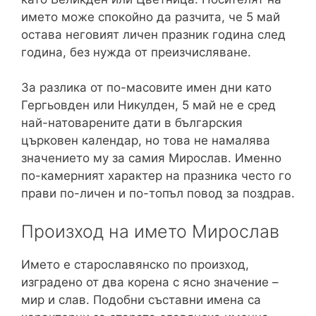
името може спокойно да разчита, че 5 май
остава неговият личен празник година след
година, без нужда от преизчисляване.
За разлика от по-масовите имен дни като
Гергьовден или Никулден, 5 май не е сред
най-натоварените дати в българския
църковен календар, но това не намалява
значението му за самия Мирослав. Именно
по-камерният характер на празника често го
прави по-личен и по-топъл повод за поздрав.
Произход на името Мирослав
Името е старославянско по произход,
изградено от два корена с ясно значение –
мир и слав. Подобни съставни имена са