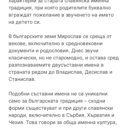
характерни за старата славянска именна
традиция, при която родителите буквално
вграждат пожелание в звученето на името
на детето си.
В българските земи Мирослав се среща от
векове, включително в средновековни
документи и родословия. Днес звучи
класически, но не старомодно, и остава сред
разпознаваемите двусъставни имена в
страната редом до Владислав, Десислав и
Станислав.
Подобни съставни имена не са уникални
само за българската традиция – сходни
форми съществуват и при други славянски
народи, включително в Сърбия, Хърватия и
Чехия. Това говори за обща именна култура,