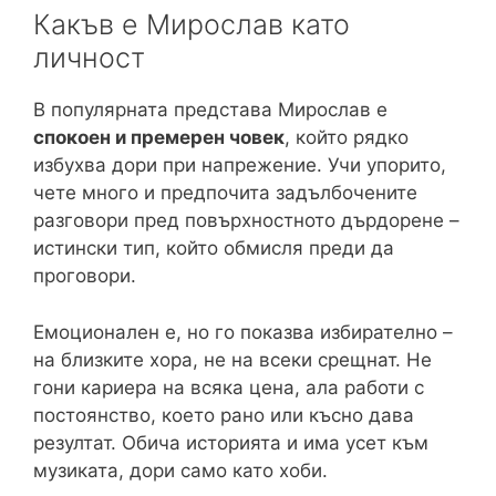
Какъв е Мирослав като
личност
В популярната представа Мирослав е
спокоен и премерен човек
, който рядко
избухва дори при напрежение. Учи упорито,
чете много и предпочита задълбочените
разговори пред повърхностното дърдорене –
истински тип, който обмисля преди да
проговори.
Емоционален е, но го показва избирателно –
на близките хора, не на всеки срещнат. Не
гони кариера на всяка цена, ала работи с
постоянство, което рано или късно дава
резултат. Обича историята и има усет към
музиката, дори само като хоби.