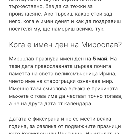
тържествено, без да са тежки за
произнасяне. Ако търсиш какво стои зад
него, кога е имен денят и как да поздравиш
носителя му, ще намериш всичко тук.
Кога е имен ден на Мирослав?
Мирослав празнува имен ден на
5 май
. На
тази дата православната църква почита
паметта на света великомъченица Ирина,
чието име на старогръцки означава мир.
Именно тази смислова връзка е причината
мъжете с това име да честват точно тогава,
а не на друга дата от календара.
Датата е фиксирана и не се мести всяка
година, за разлика от подвижните празници
като Великден или Цветница. Носителят на