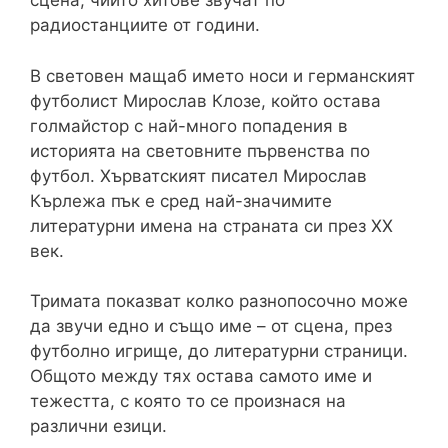
сцена, чиито хитове звучат по
радиостанциите от години.
В световен мащаб името носи и германският
футболист Мирослав Клозе, който остава
голмайстор с най-много попадения в
историята на световните първенства по
футбол. Хърватският писател Мирослав
Кърлежа пък е сред най-значимите
литературни имена на страната си през XX
век.
Тримата показват колко разнопосочно може
да звучи едно и също име – от сцена, през
футболно игрище, до литературни страници.
Общото между тях остава самото име и
тежестта, с която то се произнася на
различни езици.