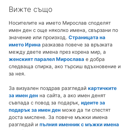
Вижте също
Носителите на името Мирослав споделят
имен ден с още няколко имена, свързани по
значение или произход.
Страницата на
името Ирина
разказва повече за връзката
между двете имена през корена мир, а
женският паралел Мирослава
е добра
следваща спирка, ако търсиш вдъхновение и
за нея.
За визуален поздрав разгледай
картичките
за имен ден
на сайта, а ако имен денят
съвпада с повод за подарък,
идеите за
подарък за имен ден
може да ти спестят
доста мислене. За повече мъжки имена
разгледай и
пълния именник с мъжки имена