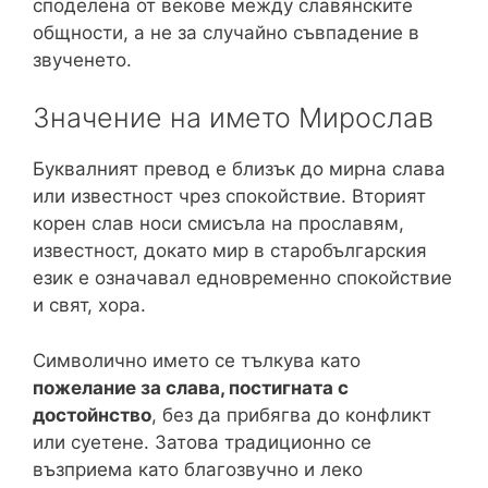
споделена от векове между славянските
общности, а не за случайно съвпадение в
звученето.
Значение на името Мирослав
Буквалният превод е близък до мирна слава
или известност чрез спокойствие. Вторият
корен слав носи смисъла на прославям,
известност, докато мир в старобългарския
език е означавал едновременно спокойствие
и свят, хора.
Символично името се тълкува като
пожелание за слава, постигната с
достойнство
, без да прибягва до конфликт
или суетене. Затова традиционно се
възприема като благозвучно и леко