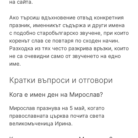
на сайта.
Ако търсиш вдъхновение отвъд конкретния
празник, именникът съдържа и други имена
с подобно старобългарско звучене, при които
коренът слав се повтаря по сходен начин.
Разходка из тях често разкрива връзки, които
не са очевидни само от звученето на едно
име.
Кратки въпроси и отговори
Кога е имен ден на Мирослав?
Мирослав празнува на 5 май, когато
православната църква почита света
великомъченица Ирина.