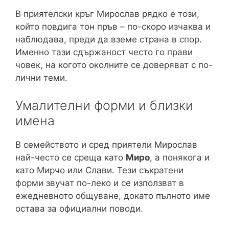
В приятелски кръг Мирослав рядко е този,
който повдига тон пръв – по-скоро изчаква и
наблюдава, преди да вземе страна в спор.
Именно тази сдържаност често го прави
човек, на когото околните се доверяват с по-
лични теми.
Умалителни форми и близки
имена
В семейството и сред приятели Мирослав
най-често се среща като
Миро
, а понякога и
като Мирчо или Слави. Тези съкратени
форми звучат по-леко и се използват в
ежедневното общуване, докато пълното име
остава за официални поводи.