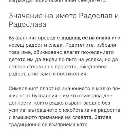
изграждат едно пожелание към детето.
Значение на името Радослав и
Радослава
Буквалният превод е
радващ се на слава
или
носещ радост и слава. Родителите, избрали
това име, обикновено влагат пожеланието
детето им да върви по пътя на успеха, но да
остане свързано с простата, ежедневна
радост, а не само с постижения.
Символният пласт на значението е малко по-
широк от буквалния – името съчетава две
ценности, които рядко вървят заедно без
усилие: вътрешното спокойствие на радостта
и външното признание на славата. Затова
традиционно се възприема като