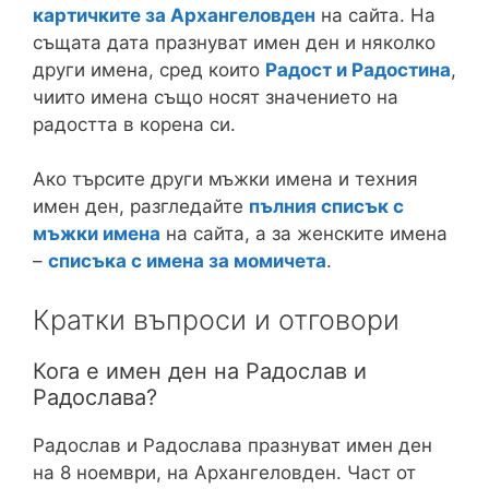
картичките за Архангеловден
на сайта. На
същата дата празнуват имен ден и няколко
други имена, сред които
Радост и Радостина
,
чиито имена също носят значението на
радостта в корена си.
Ако търсите други мъжки имена и техния
имен ден, разгледайте
пълния списък с
мъжки имена
на сайта, а за женските имена
–
списъка с имена за момичета
.
Кратки въпроси и отговори
Кога е имен ден на Радослав и
Радослава?
Радослав и Радослава празнуват имен ден
на 8 ноември, на Архангеловден. Част от