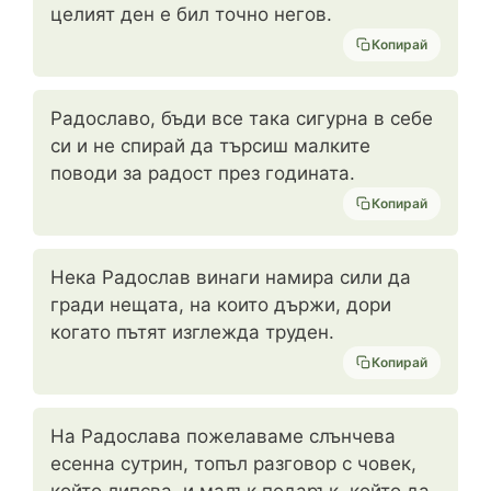
целият ден е бил точно негов.
Копирай
Радославо, бъди все така сигурна в себе
си и не спирай да търсиш малките
поводи за радост през годината.
Копирай
Нека Радослав винаги намира сили да
гради нещата, на които държи, дори
когато пътят изглежда труден.
Копирай
На Радослава пожелаваме слънчева
есенна сутрин, топъл разговор с човек,
който липсва, и малък подарък, който да