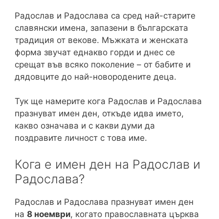
Радослав и Радослава са сред най-старите
славянски имена, запазени в българската
традиция от векове. Мъжката и женската
форма звучат еднакво горди и днес се
срещат във всяко поколение – от бабите и
дядовците до най-новородените деца.
Тук ще намерите кога Радослав и Радослава
празнуват имен ден, откъде идва името,
какво означава и с какви думи да
поздравите личност с това име.
Кога е имен ден на Радослав и
Радослава?
Радослав и Радослава празнуват имен ден
на
8 ноември
, когато православната църква