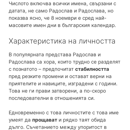
Числото включва всички имена, свързани с
датата, не само Радослав и Радослава, но
показва ясно, че 8 ноември е сред най-
масовите имен дни в българския календар.
Характеристика на личността
В популярната представа Радослав и
Радослава са хора, които трудно се разделят
с познатото – предпочитат
стабилността
пред резките промени и остават верни на
приятелите и навиците, изградени с години.
Това не ги прави затворени, а по-скоро
последователни в отношенията си.
Едновременно с това личностите с това име
умеят да
прощават
и рядко таят обида
дълго. Съчетанието между упоритост в