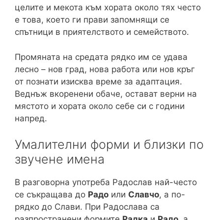
целите и мекота към хората около тях често
е това, което ги прави запомнящи се
спътници в приятелството и семейството.
Промяната на средата рядко им се удава
лесно – нов град, нова работа или нов кръг
от познати изисква време за адаптация.
Веднъж вкоренени обаче, остават верни на
мястото и хората около себе си с години
напред.
Умалителни форми и близки по
звучене имена
В разговорна употреба Радослав най-често
се съкращава до
Радо
или
Славчо
, а по-
рядко до Слави. При Радослава са
разпространени формите
Радка
и
Радо
, а