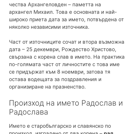
чества Архангеловден – паметта на
архангел Михаил. Това е основната и най-
широко приета дата за името, потвърдена от
няколко независими източника.
Част от източниците сочат и втора възможна
дата – 25 декември, Рождество Христово,
свързана с корена слав в името. На практика
по-голямата част от личностите с това име
се придържат към 8 ноември, затова тя
остава водещата за поздравления и
организиране на празненство.
Произход на името Радослав и
Радослава
Името е старобългарско и славянско по
произход, изградено от два корена –
рад
,