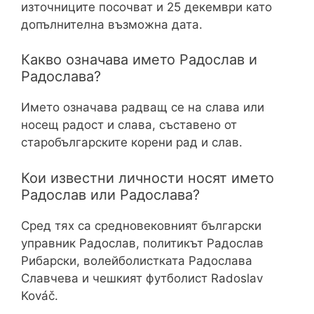
източниците посочват и 25 декември като
допълнителна възможна дата.
Какво означава името Радослав и
Радослава?
Името означава радващ се на слава или
носещ радост и слава, съставено от
старобългарските корени рад и слав.
Кои известни личности носят името
Радослав или Радослава?
Сред тях са средновековният български
управник Радослав, политикът Радослав
Рибарски, волейболистката Радослава
Славчева и чешкият футболист Radoslav
Kováč.