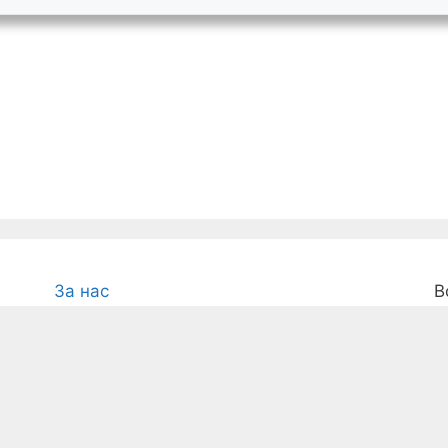
За нас
В
м
Условия
с
Поверителност
а
на
Д
Контакти
с
Карта на сайта
з