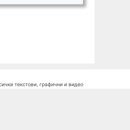
сички текстови, графични и видео
атериали, публикувани в сайта, са
обственост на
PozdraviMe.com
, освен
ко изрично не е посочено друго.
опуска се използването на материали
амо с посочване на източника със
адължително добавяне на
активен