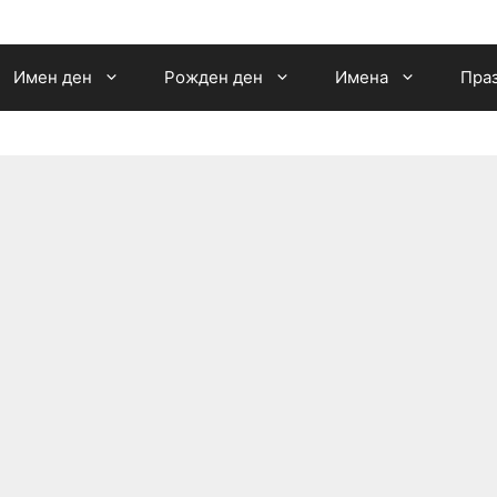
Имен ден
Рожден ден
Имена
Пра