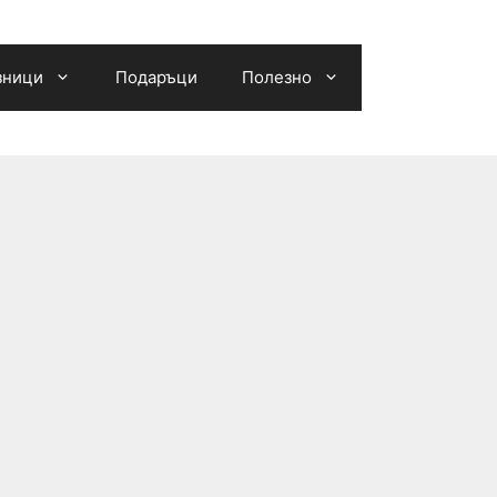
зници
Подаръци
Полезно