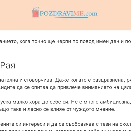
анието, кога точно ще черпи по повод имен ден и п
 Рая
мателна и сговорчива. Даже когато е раздразнена, р
видите да се опитва да привлече вниманието на цял
уска малко хора до себе си. Не е много амбициозна
също така и лесно се влияе от чуждото мнение.
ните си интереси и да се съобразява с тези на окол