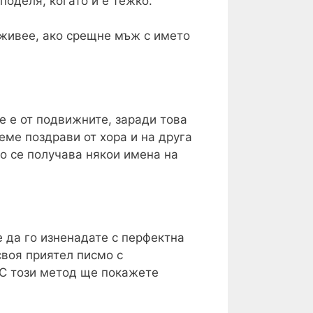
поделя, когато й е тежко.
живее, ако срещне мъж с името
е е от подвижните, заради това
еме поздрави от хора и на друга
то се получава някои имена на
е да го изненадате с перфектна
своя приятел писмо с
 С този метод ще покажете