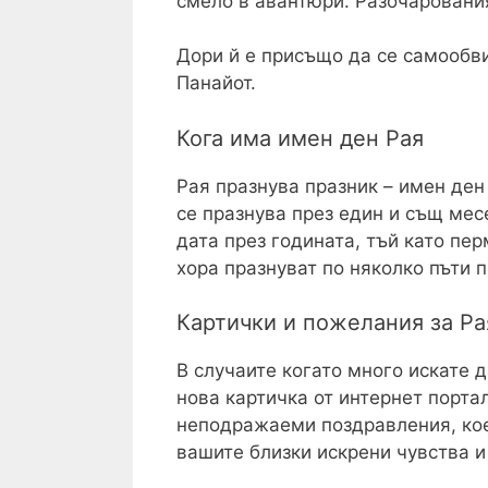
смело в авантюри. Разочарования
Дори й е присъщо да се самообв
Панайот.
Кога има имен ден Рая
Рая празнува празник – имен ден
се празнува през един и същ мес
дата през годината, тъй като пе
хора празнуват по няколко пъти 
Картички и пожелания за Ра
В случаите когато много искате 
нова картичка от интернет порта
неподражаеми поздравления, коет
вашите близки искрени чувства и