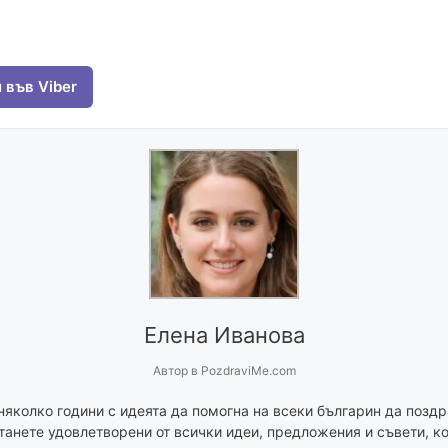
 във Viber
Елена Иванова
Автор
в
PozdraviMe.com
няколко години с идеята да помогна на всеки българин да поздр
танете удовлетворени от всички идеи, предложения и съвети, ко