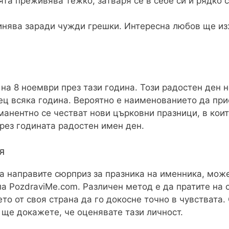
та преживява тежко, затваря се в себе си и рядко с
инява заради чужди грешки. Интересна любов ще из
 на 8 ноември през тази година. Този радостен ден н
ец всяка година. Вероятно е наименованието да при
рманентно се честват нови църковни празници, в кои
през годината радостен имен ден.
я
да направите сюрприз за празника на именника, мож
ла PozdraviMe.com. Различен метод е да пратите на 
о от своя страна да го докосне точно в чувствата.
 ще докажете, че оценявате тази личност.