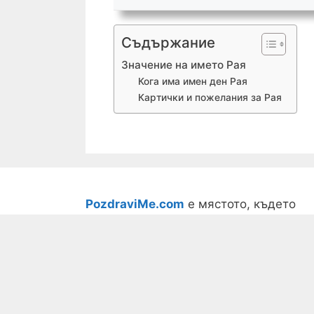
Съдържание
Значение на името Рая
Кога има имен ден Рая
Картички и пожелания за Рая
PozdraviMe.com
е мястото, където
намираш точните думи за всеки
български празник - от имен ден до
сватба и юбилей. Хиляди пожелания,
картички и идеи за подарък, събрани 
едно място. Безплатно и винаги под
ръка, точно когато трябва да