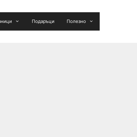
зници
Подаръци
Полезно