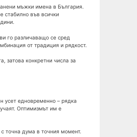
ранени мъжки имена в България.
се стабилно във всички
одини.
ави го различаващо се сред
омбинация от традиция и рядкост.
а, затова конкретни числа за
ен усет едновременно – рядка
кучаят. Оптимизмът им е
 с точна дума в точния момент.