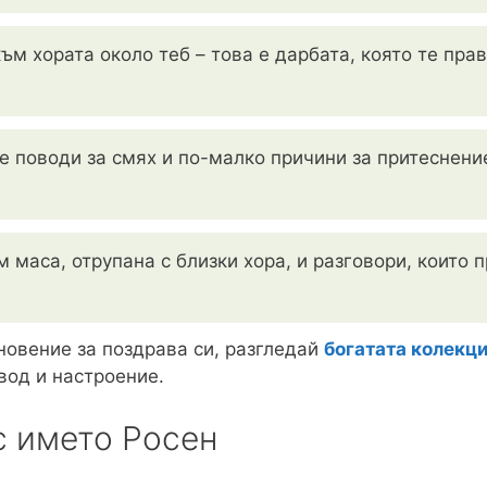
ъм хората около теб – това е дарбата, която те пра
е поводи за смях и по-малко причини за притеснени
 маса, отрупана с близки хора, и разговори, които 
овение за поздрава си, разгледай
богатата колекц
вод и настроение.
с името Росен