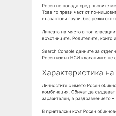
Росен не попада сред първите м
Това го прави част от по-нишови
възрастови групи, без резки ско
Липсата на място в топ класации
връстниците. Родителите, които 
Search Console данните за отделн
Росен извън НСИ класациите не с
Характеристика на
Личностите с името Росен обикно
комбинация. Обичат да създават 
заразителен, а раздразнението –
В приятелски кръг Росен обикнов