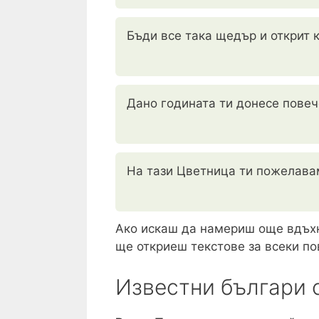
Бъди все така щедър и открит к
Дано годината ти донесе повеч
На тази Цветница ти пожелавам
Ако искаш да намериш още вдъхн
ще откриеш текстове за всеки по
Известни българи 