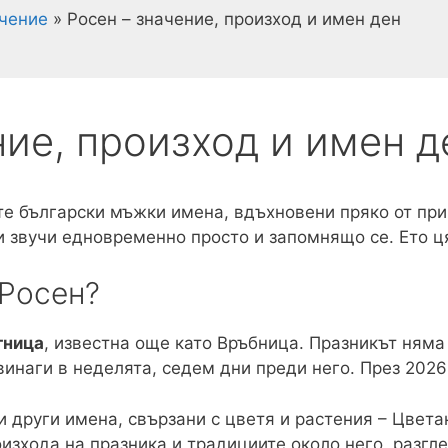
ачение
»
Росен – значение, произход и имен ден
ние, произход и имен д
е български мъжки имена, вдъхновени пряко от прир
и звучи едновременно просто и запомнящо се. Ето ця
 Росен?
тница
, известна още като Връбница. Празникът няма
винаги в неделята, седем дни преди него. През 2026
и други имена, свързани с цветя и растения – Цвета
изхода на празника и традициите около него, разгл