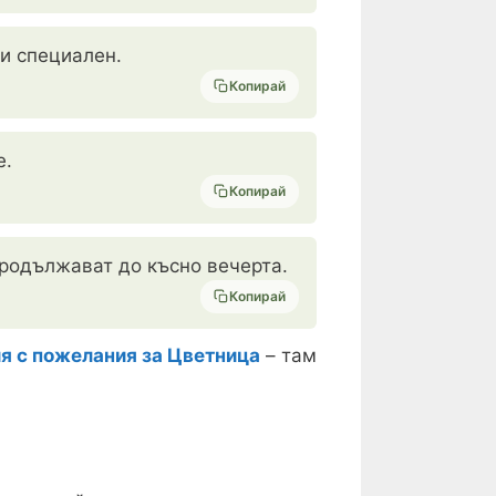
ви специален.
Копирай
е.
Копирай
продължават до късно вечерта.
Копирай
ия с пожелания за Цветница
– там