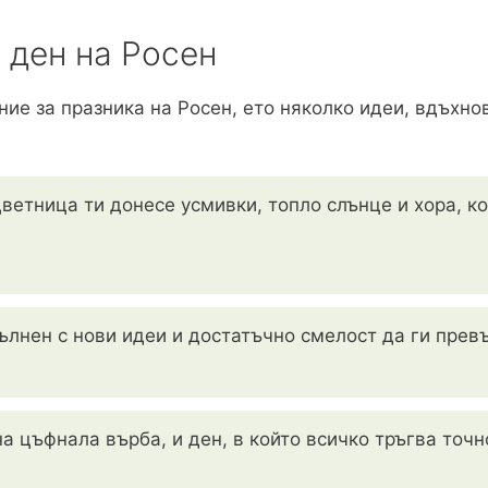
 ден на Росен
ние за празника на Росен, ето няколко идеи, вдъхнов
Цветница ти донесе усмивки, топло слънце и хора, к
пълнен с нови идеи и достатъчно смелост да ги прев
 цъфнала върба, и ден, в който всичко тръгва точно