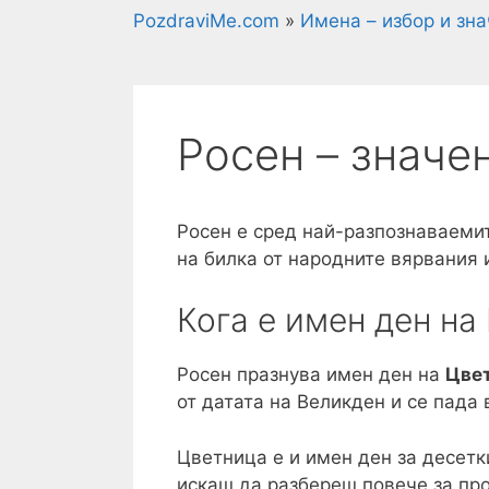
PozdraviMe.com
»
Имена – избор и зн
Росен – значе
Росен е сред най-разпознаваемит
на билка от народните вярвания 
Кога е имен ден на
Росен празнува имен ден на
Цве
от датата на Великден и се пада 
Цветница е и имен ден за десетк
искаш да разбереш повече за про