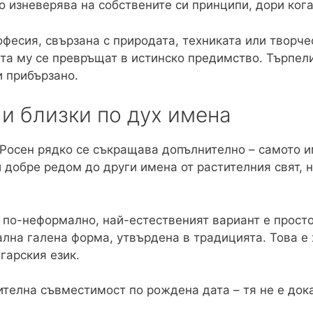
о изневерява на собствените си принципи, дори кога
фесия, свързана с природата, техниката или творчес
а му се превръщат в истинско предимство. Търпелив
и прибързано.
и близки по дух имена
 Росен рядко се съкращава допълнително – самото им
и добре редом до други имена от растителния свят,
 по-неформално, най-естественият вариант е просто
ална галена форма, утвърдена в традицията. Това е
гарския език.
ителна съвместимост по рождена дата – тя не е дока