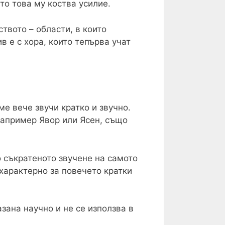
то това му коства усилие.
твото – области, в които
 е с хора, които тепърва учат
е вече звучи кратко и звучно.
 например Явор или Ясен, също
 съкратеното звучене на самото
 характерно за повечето кратки
зана научно и не се използва в