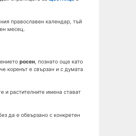
лния православен календар, тъй
ен месец.
стението
росен
, познато още като
 че коренът е свързан и с думата
е и растителните имена стават
без да е обвързано с конкретен