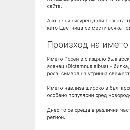
сайта.
Ако не си сигурен дали позната 
като Цветница се мести всяка го
Произход на името
Името Росен е с изцяло българск
ясенец (Dictamnus albus) – билка
роса, символ на утринна свежест
Името навлиза широко в българс
особено популярни сред новороде
Днес то се среща в различни част
регион.