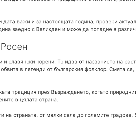
ти дата важи и за настоящата година, провери актуа
дина заедно с Великден и може да попадне в различ
 Росен
и и славянски корени. То идва от названието на ра
, обвита в легенди от българския фолклор. Смята се,
.
ката традиция през Възраждането, когато природнит
ните в цялата страна.
и на страната, от малки села до големите градове, 