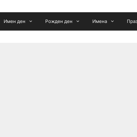
Имен ден
Рожден ден
Имена
Пра