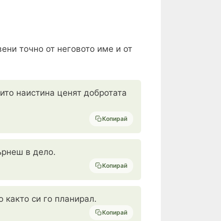
ени точно от неговото име и от
оито наистина ценят добротата
Копирай
ърнеш в дело.
Копирай
 както си го планирал.
Копирай