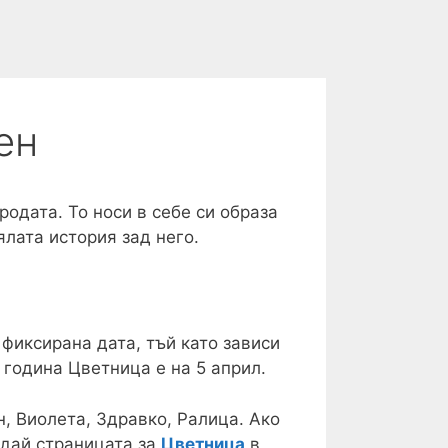
ен
одата. То носи в себе си образа
лата история зад него.
 фиксирана дата, тъй като зависи
 година Цветница е на 5 април.
н, Виолета, Здравко, Ралица. Ако
едай страницата за
Цветница
в