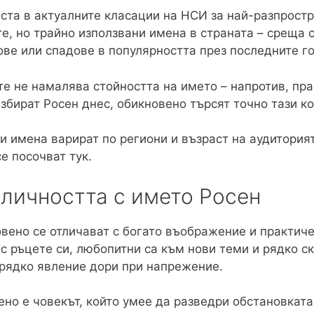
еста в актуалните класации на НСИ за най-разпрост
те, но трайно използвани имена в страната – среща 
кове или спадове в популярността през последните г
те не намалява стойността на името – напротив, пр
избират Росен днес, обикновено търсят точно тази к
и имена варират по региони и възраст на аудиторият
е посочват тук.
 личността с името Росен
вено се отличават с богато въображение и практич
с ръцете си, любопитни са към нови теми и рядко с
 рядко явление дори при напрежение.
ено е човекът, който умее да разведри обстановката