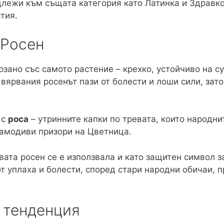
лежи към същата категория като Латинка и Здравко
тия.
 Росен
рзано със самото растение – крехко, устойчиво на су
вярвания росенът пази от болести и лоши сили, зат
 с
роса
– утринните капки по тревата, които народни
самодиви призори на Цветница.
вата росен се е използвала и като защитен символ з
от уплаха и болести, според стари народни обичаи, п
 тенденция