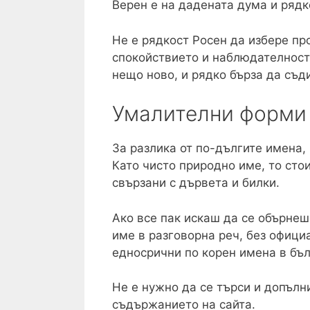
Верен е на дадената дума и рядк
Не е рядкост Росен да избере про
спокойствието и наблюдателностт
нещо ново, и рядко бърза да съд
Умалителни форми 
За разлика от по-дългите имена,
Като чисто природно име, то сто
свързани с дървета и билки.
Ако все пак искаш да се обърнеш
име в разговорна реч, без офици
едносрични по корен имена в бъл
Не е нужно да се търси и допълн
съдържанието на сайта.