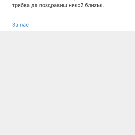
трябва да поздравиш някой близък.
За нас
Условия
Поверителност
Контакти
Карта на сайта
Всички текстови, графични и видео
материали, публикувани в сайта, са
собственост на
PozdraviMe.com
, освен
ако изрично не е посочено друго. Допуска
се използването на материали само с
посочване на източника със задължително
добавяне на
активен dofollow линк
към