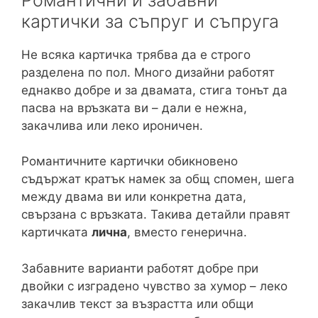
картички за съпруг и съпруга
Не всяка картичка трябва да е строго
разделена по пол. Много дизайни работят
еднакво добре и за двамата, стига тонът да
пасва на връзката ви – дали е нежна,
закачлива или леко ироничен.
Романтичните картички обикновено
съдържат кратък намек за общ спомен, шега
между двама ви или конкретна дата,
свързана с връзката. Такива детайли правят
картичката
лична
, вместо генерична.
Забавните варианти работят добре при
двойки с изградено чувство за хумор – леко
закачлив текст за възрастта или общи