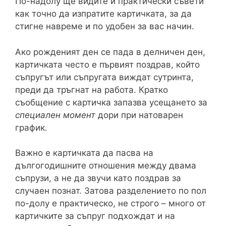
По-надолу ще видите и практически съвети
как точно да изпратите картичката, за да
стигне навреме и по удобен за вас начин.
Ако рожденият ден се пада в делничен ден,
картичката често е първият поздрав, който
съпругът или съпругата виждат сутринта,
преди да тръгнат на работа. Кратко
съобщение с картичка запазва усещането за
специален момент
дори при натоварен
график.
Важно е картичката да пасва на
дългогодишните отношения между двама
съпрузи, а не да звучи като поздрав за
случаен познат. Затова разделението по пол
по-долу е практическо, не строго – много от
картичките за съпруг подхождат и на