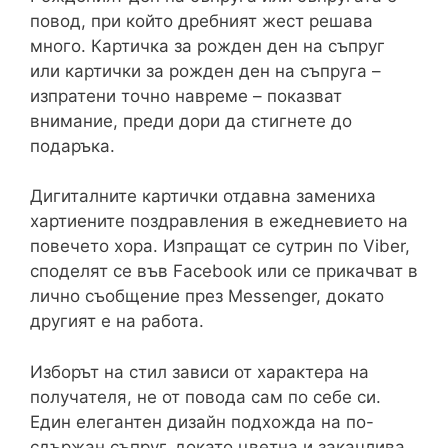
повод, при който дребният жест решава
много. Картичка за рожден ден на съпруг
или картички за рожден ден на съпруга –
изпратени точно навреме – показват
внимание, преди дори да стигнете до
подаръка.
Дигиталните картички отдавна замениха
хартиените поздравления в ежедневието на
повечето хора. Изпращат се сутрин по Viber,
споделят се във Facebook или се прикачват в
лично съобщение през Messenger, докато
другият е на работа.
Изборът на стил зависи от характера на
получателя, не от повода сам по себе си.
Един елегантен дизайн подхожда на по-
сдържан съпруг, докато цветна и закачлива