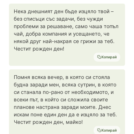
Нека днешният ден бъде изцяло твой –
без списъци със задачи, без чужди
проблеми за решаване, само чаша топъл
чай, добра компания и усещането, че
някой друг най-накрая се грижи за теб.
Честит рожден ден!
Копирай
Помня всяка вечер, в която си стояла
будна заради мен, всяка сутрин, в която
си станала по-рано от необходимото, и
всеки път, в който си сложила своите
планове настрана заради моите. Днес
искам поне един ден да е изцяло за теб.
Честит рожден ден, майко!
Копирай