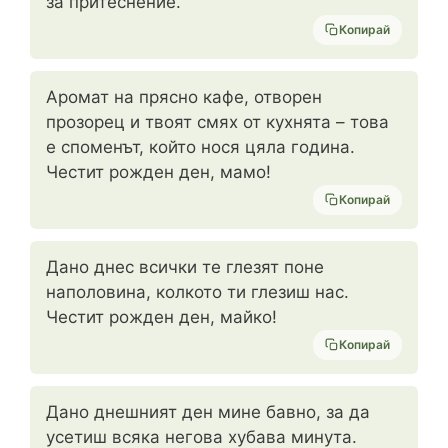
за притеснение.
Копирай
Аромат на прясно кафе, отворен
прозорец и твоят смях от кухнята – това
е споменът, който нося цяла година.
Честит рожден ден, мамо!
Копирай
Дано днес всички те глезят поне
наполовина, колкото ти глезиш нас.
Честит рожден ден, майко!
Копирай
Дано днешният ден мине бавно, за да
усетиш всяка негова хубава минута.