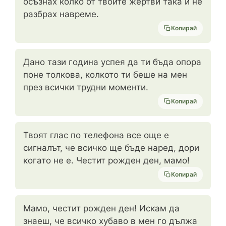
осъзнах колко от твоите жертви така и не
разбрах навреме.
Копирай
Дано тази година успея да ти бъда опора
поне толкова, колкото ти беше на мен
през всички трудни моменти.
Копирай
Твоят глас по телефона все още е
сигналът, че всичко ще бъде наред, дори
когато не е. Честит рожден ден, мамо!
Копирай
Мамо, честит рожден ден! Искам да
знаеш, че всичко хубаво в мен го дължа