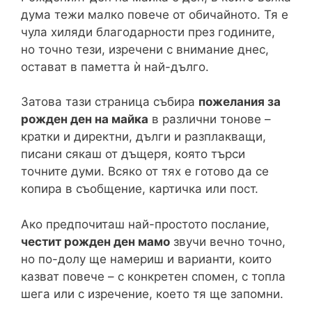
дума тежи малко повече от обичайното. Тя е
чула хиляди благодарности през годините,
но точно тези, изречени с внимание днес,
остават в паметта ѝ най-дълго.
Затова тази страница събира
пожелания за
рожден ден на майка
в различни тонове –
кратки и директни, дълги и разплакващи,
писани сякаш от дъщеря, която търси
точните думи. Всяко от тях е готово да се
копира в съобщение, картичка или пост.
Ако предпочиташ най-простото послание,
честит рожден ден мамо
звучи вечно точно,
но по-долу ще намериш и варианти, които
казват повече – с конкретен спомен, с топла
шега или с изречение, което тя ще запомни.