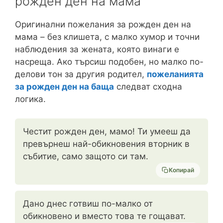
рожден ден на мама
Оригинални пожелания за рожден ден на
мама – без клишета, с малко хумор и точни
наблюдения за жената, която винаги е
насреща. Ако търсиш подобен, но малко по-
делови тон за другия родител,
пожеланията
за рожден ден на баща
следват сходна
логика.
Честит рожден ден, мамо! Ти умееш да
превърнеш най-обикновения вторник в
събитие, само защото си там.
Копирай
Дано днес готвиш по-малко от
обикновено и вместо това те гощават.