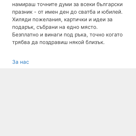
намираш точните думи за всеки български
празник - от имен ден до сватба и юбилей.
Хиляди пожелания, картички и идеи за
подарък, събрани на едно място.
Безплатно и винаги под ръка, точно когато
трябва да поздравиш някой близък.
За нас
Условия
Поверителност
Контакти
Карта на сайта
Всички текстови, графични и видео
материали, публикувани в сайта, са