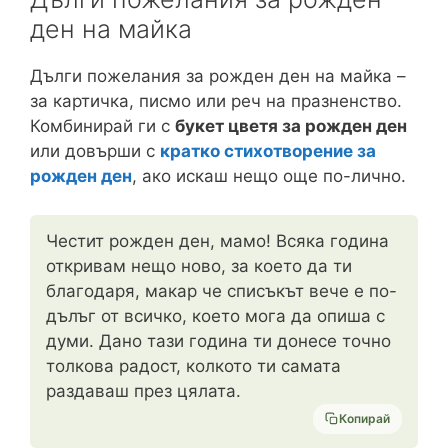
ден на майка
Дълги пожелания за рожден ден на майка –
за картичка, писмо или реч на празненство.
Комбинирай ги с
букет цветя за рожден ден
или довърши с
кратко стихотворение за
рожден ден
, ако искаш нещо още по-лично.
Честит рожден ден, мамо! Всяка година
откривам нещо ново, за което да ти
благодаря, макар че списъкът вече е по-
дълъг от всичко, което мога да опиша с
думи. Дано тази година ти донесе точно
толкова радост, колкото ти самата
раздаваш през цялата.
Копирай