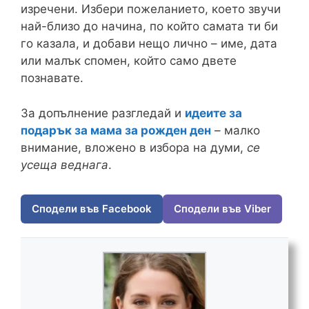
изречени. Избери пожеланието, което звучи
най-близо до начина, по който самата ти би
го казала, и добави нещо лично – име, дата
или малък спомен, който само двете
познавате.
За допълнение разгледай и
идеите за
подарък за мама за рожден ден
– малко
внимание, вложено в избора на думи,
се
усеща веднага
.
Сподели във Facebook
Сподели във Viber