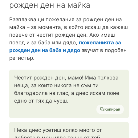
рожден ден на майка
Разплакващи пожелания за рожден ден на
майка – за момента, в който искаш да кажеш
повече от честит рожден ден. Ако имаш
повод и за баба или дядо,
пожеланията за
рожден ден на баба и дядо
звучат в подобен
регистър.
Честит рожден ден, мамо! Има толкова
неща, за които никога не съм ти
благодарила на глас, а днес искам поне
едно от тях да чуеш.
Копирай
Нека днес усетиш колко много от
доброто в мен идва точно от теб.