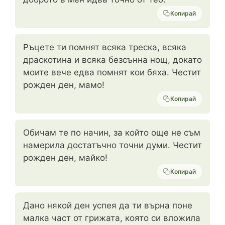
Копирай
Ръцете ти помнят всяка треска, всяка
драскотина и всяка безсънна нощ, докато
моите вече едва помнят кои бяха. Честит
рожден ден, мамо!
Копирай
Обичам те по начин, за който още не съм
намерила достатъчно точни думи. Честит
рожден ден, майко!
Копирай
Дано някой ден успея да ти върна поне
малка част от грижата, която си вложила