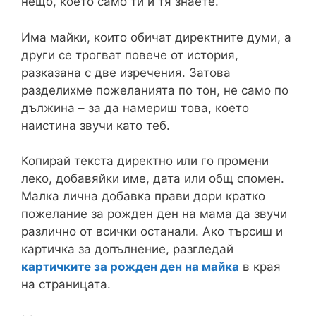
нещо, което само ти и тя знаете.
Има майки, които обичат директните думи, а
други се трогват повече от история,
разказана с две изречения. Затова
разделихме пожеланията по тон, не само по
дължина – за да намериш това, което
наистина звучи като теб.
Копирай текста директно или го промени
леко, добавяйки име, дата или общ спомен.
Малка лична добавка прави дори кратко
пожелание за рожден ден на мама да звучи
различно от всички останали. Ако търсиш и
картичка за допълнение, разгледай
картичките за рожден ден на майка
в края
на страницата.