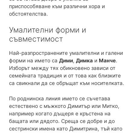
приспособяване към различни хора и
обстоятелства.
Умалителни форми и
съвместимост
Най-разпространените умалителни и галени
форми на името са
Дими
,
Димка
и
Манче
.
Изборът между тях обикновено зависи от
семейната традиция и от това как близките
са свикнали да се обръщат към носителката.
По роднинска линия името се съчетава
естествено с мъжкото Димитър или Митко,
например когато дъщеря е кръстена на
бащата или дядото. Среща се добре и до
сестрински имена като Димитрина, тъй като