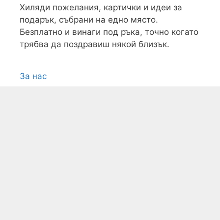
Хиляди пожелания, картички и идеи за
подарък, събрани на едно място.
Безплатно и винаги под ръка, точно когато
трябва да поздравиш някой близък.
За нас
Условия
Поверителност
Контакти
Карта на сайта
Всички текстови, графични и видео
материали, публикувани в сайта, са
собственост на
PozdraviMe.com
, освен
ако изрично не е посочено друго. Допуска