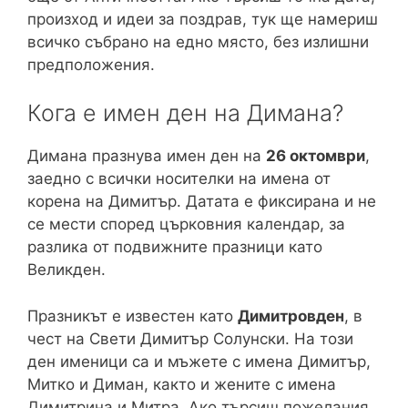
произход и идеи за поздрав, тук ще намериш
всичко събрано на едно място, без излишни
предположения.
Кога е имен ден на Димана?
Димана празнува имен ден на
26 октомври
,
заедно с всички носителки на имена от
корена на Димитър. Датата е фиксирана и не
се мести според църковния календар, за
разлика от подвижните празници като
Великден.
Празникът е известен като
Димитровден
, в
чест на Свети Димитър Солунски. На този
ден именици са и мъжете с имена Димитър,
Митко и Диман, както и жените с имена
Димитрина и Митра. Ако търсиш пожелания