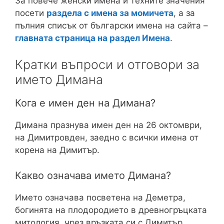
За повече женски имена и техните значения
посети
раздела с имена за момичета
, а за
пълния списък от български имена на сайта –
главната страница на раздел Имена
.
Кратки въпроси и отговори за
името Димана
Кога е имен ден на Димана?
Димана празнува имен ден на 26 октомври,
на Димитровден, заедно с всички имена от
корена на Димитър.
Какво означава името Димана?
Името означава посветена на Деметра,
богинята на плодородието в древногръцката
митология, чрез връзката си с Димитър.