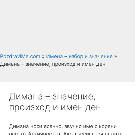
PozdraviMe.com
»
Имена – избор и значение
»
Димана – значение, произход и имен ден
Димана – значение,
произход и имен ден
Димана носи есенно, звучно име с корени
още от Античността. Ако търсиш точна дата,