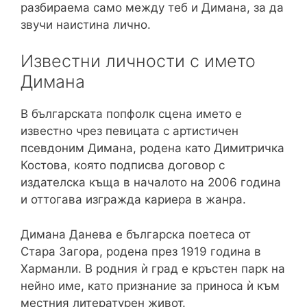
разбираема само между теб и Димана, за да
звучи наистина лично.
Известни личности с името
Димана
В българската попфолк сцена името е
известно чрез певицата с артистичен
псевдоним Димана, родена като Димитричка
Костова, която подписва договор с
издателска къща в началото на 2006 година
и оттогава изгражда кариера в жанра.
Димана Данева е българска поетеса от
Стара Загора, родена през 1919 година в
Харманли. В родния ѝ град е кръстен парк на
нейно име, като признание за приноса ѝ към
местния литературен живот.