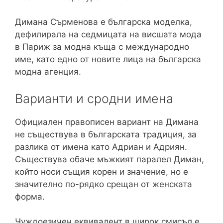
Димана Сърменова е българска моделка,
дефилирала на седмицата на висшата мода
в Париж за модна къща с международно
име, като едно от новите лица на българска
модна агенция.
Варианти и сродни имена
Официален правописен вариант на Димана
не съществува в българската традиция, за
разлика от имена като Адриан и Адриян.
Съществува обаче мъжкият паралел Диман,
който носи същия корен и значение, но е
значително по-рядко срещан от женската
форма.
Чуждоезичен еквивалент в широк смисъл е