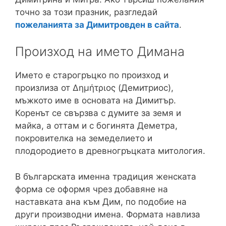
точно за този празник, разгледай
пожеланията за Димитровден в сайта
.
Произход на името Димана
Името е старогръцко по произход и
произлиза от Δημήτριος (Демитриос),
мъжкото име в основата на Димитър.
Коренът се свързва с думите за земя и
майка, а оттам и с богинята Деметра,
покровителка на земеделието и
плодородието в древногръцката митология.
В българската именна традиция женската
форма се оформя чрез добавяне на
наставката ана към Дим, по подобие на
други производни имена. Формата навлиза