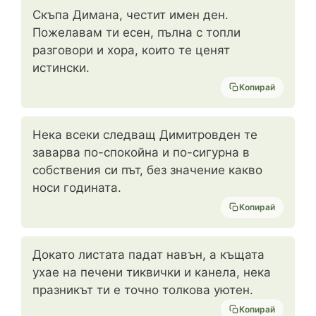
Скъпа Димана, честит имен ден.
Пожелавам ти есен, пълна с топли
разговори и хора, които те ценят
истински.
Копирай
Нека всеки следващ Димитровден те
заварва по-спокойна и по-сигурна в
собствения си път, без значение какво
носи годината.
Копирай
Докато листата падат навън, а къщата
ухае на печени тиквички и канела, нека
празникът ти е точно толкова уютен.
Копирай