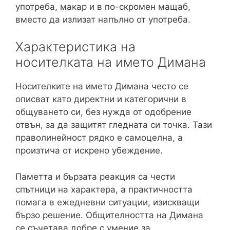
употреба, макар и в по-скромен мащаб,
вместо да излизат напълно от употреба.
Характеристика на
носителката на името Димана
Носителките на името Димана често се
описват като директни и категорични в
общуването си, без нужда от одобрение
отвън, за да защитят гледната си точка. Тази
праволинейност рядко е самоцелна, а
произтича от искрено убеждение.
Паметта и бързата реакция са чести
спътници на характера, а практичността
помага в ежедневни ситуации, изискващи
бързо решение. Общителността на Димана
се съчетава добре с умение за