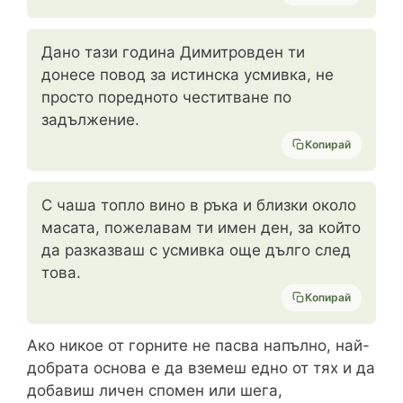
Дано тази година Димитровден ти
донесе повод за истинска усмивка, не
просто поредното честитване по
задължение.
Копирай
С чаша топло вино в ръка и близки около
масата, пожелавам ти имен ден, за който
да разказваш с усмивка още дълго след
това.
Копирай
Ако никое от горните не пасва напълно, най-
добрата основа е да вземеш едно от тях и да
добавиш личен спомен или шега,