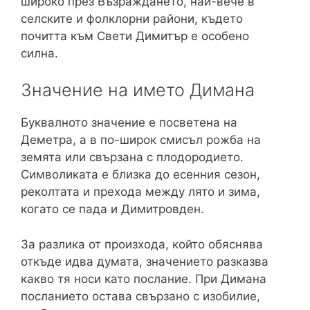
широко през Възраждането, най-вече в
селските и фолклорни райони, където
почитта към Свети Димитър е особено
силна.
Значение на името Димана
Буквалното значение е посветена на
Деметра, а в по-широк смисъл рожба на
земята или свързана с плодородието.
Символиката е близка до есенния сезон,
реколтата и прехода между лято и зима,
когато се пада и Димитровден.
За разлика от произхода, който обяснява
откъде идва думата, значението разказва
какво тя носи като послание. При Димана
посланието остава свързано с изобилие,