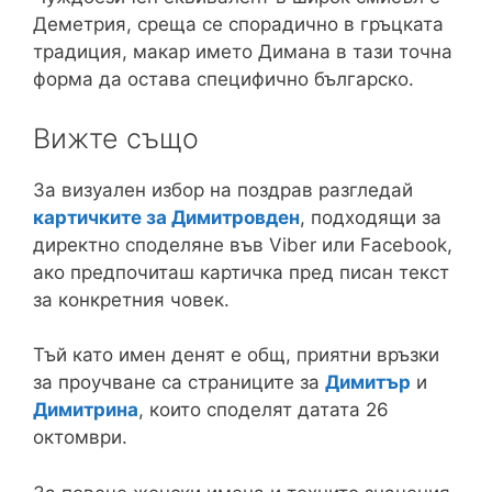
Деметрия, среща се спорадично в гръцката
традиция, макар името Димана в тази точна
форма да остава специфично българско.
Вижте също
За визуален избор на поздрав разгледай
картичките за Димитровден
, подходящи за
директно споделяне във Viber или Facebook,
ако предпочиташ картичка пред писан текст
за конкретния човек.
Тъй като имен денят е общ, приятни връзки
за проучване са страниците за
Димитър
и
Димитрина
, които споделят датата 26
октомври.