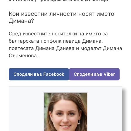
Кои известни личности носят името
Димана?
Сред известните носителки на името са
българската попфолк певица Димана,
поетесата Димана Данева и моделът Димана
Сърменова.
Сподели във Facebook
Сподели във Viber